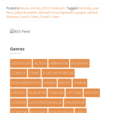
Posted in
Movie
,
84 min
,
2012
,
Frankreich
Tagged
Komödie
,
Jean
Reno
,
Julien Boisselier
,
Michaël Youn
,
Raphaëlle Agogué
,
Salomé
Stévenin
,
Daniel Cohen
,
Daniel Cohen
Genres
ABENTEUER
ACTION
ANIMATION
BIOGRAFIE
COMEDY
CRIME
DOKUMENTARFILM
DOKUMENTATION
DRAMA
EROTIK
FAMILIE
FANTASY
FILM-NOIR
FOREIGN
HISTORIE
HISTORY
HORROR
KATASTROPHENFILM
KINDERFILM
KOMÖDIE
KONZERT
KONZERTFILM
KRIEG