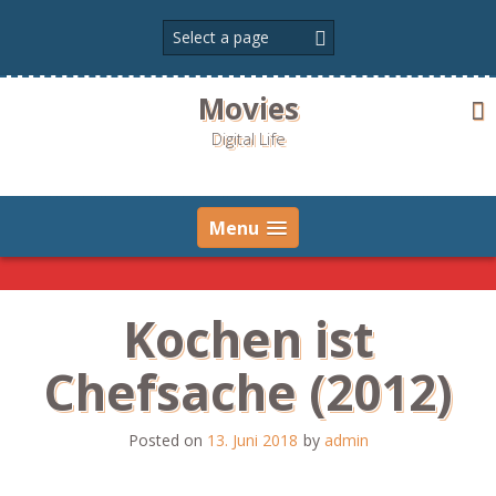
Skip
to
content
Movies
Digital Life
Menu
Kochen ist
Chefsache (2012)
Posted on
13. Juni 2018
by
admin