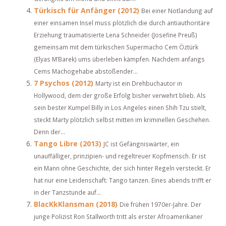
Türkisch für Anfänger (2012)
Bei einer Notlandung auf
einer einsamen Insel muss plötzlich die durch antiauthoritäre
Erziehung traumatisierte Lena Schneider (Josefine Preuß)
gemeinsam mit dem türkischen Supermacho Cem Öztürk
(Elyas M’Barek) ums überleben kämpfen. Nachdem anfangs
Cems Machogehabe abstoßender...
7 Psychos (2012)
Marty ist ein Drehbuchautor in
Hollywood, dem der große Erfolg bisher verwehrt blieb. Als
sein bester Kumpel Billy in Los Angeles einen Shih Tzu stielt,
steckt Marty plötzlich selbst mitten im kriminellen Geschehen.
Denn der...
Tango Libre (2013)
JC ist Gefängniswärter, ein
unauffälliger, prinzipien- und regeltreuer Kopfmensch. Er ist
ein Mann ohne Geschichte, der sich hinter Regeln versteckt. Er
hat nur eine Leidenschaft: Tango tanzen. Eines abends trifft er
in der Tanzstunde auf...
BlacKkKlansman (2018)
Die frühen 1970er-Jahre. Der
junge Polizist Ron Stallworth tritt als erster Afroamerikaner