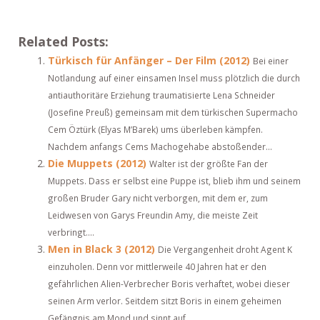
Related Posts:
Türkisch für Anfänger – Der Film (2012)
Bei einer
Notlandung auf einer einsamen Insel muss plötzlich die durch
antiauthoritäre Erziehung traumatisierte Lena Schneider
(Josefine Preuß) gemeinsam mit dem türkischen Supermacho
Cem Öztürk (Elyas M’Barek) ums überleben kämpfen.
Nachdem anfangs Cems Machogehabe abstoßender...
Die Muppets (2012)
Walter ist der größte Fan der
Muppets. Dass er selbst eine Puppe ist, blieb ihm und seinem
großen Bruder Gary nicht verborgen, mit dem er, zum
Leidwesen von Garys Freundin Amy, die meiste Zeit
verbringt....
Men in Black 3 (2012)
Die Vergangenheit droht Agent K
einzuholen. Denn vor mittlerweile 40 Jahren hat er den
gefährlichen Alien-Verbrecher Boris verhaftet, wobei dieser
seinen Arm verlor. Seitdem sitzt Boris in einem geheimen
Gefängnis am Mond und sinnt auf...