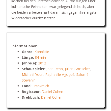
kochen bei den unterschiedlichen Auffassungen über
kulinarische Feinheiten zwar gelegentlich hoch, aber
die beiden arbeiten hart daran, sich gegen ihre ärgsten
Widersacher durchzusetzen.
Informationen:
Genre:
Komödie
Länge:
84 min
Jahre(e):
2012
Schauspieler:
Jean Reno
,
Julien Boisselier
,
Michaël Youn
,
Raphaëlle Agogué
,
Salomé
Stévenin
Land:
Frankreich
Regisseur:
Daniel Cohen
Drehbuch:
Daniel Cohen