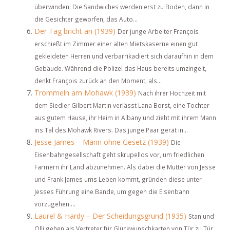
überwinden: Die Sandwiches werden erst zu Boden, dann in
die Gesichter geworfen, das Auto...
Der Tag bricht an (1939)
Der junge Arbeiter François
erschießt im Zimmer einer alten Mietskaserne einen gut
gekleideten Herren und verbarrikadiert sich daraufhin in dem
Gebäude. Während die Polizei das Haus bereits umzingelt,
denkt François zurück an den Moment, als...
Trommeln am Mohawk (1939)
Nach ihrer Hochzeit mit
dem Siedler Gilbert Martin verlässt Lana Borst, eine Tochter
aus gutem Hause, ihr Heim in Albany und zieht mit ihrem Mann
ins Tal des Mohawk Rivers. Das junge Paar gerät in...
Jesse James – Mann ohne Gesetz (1939)
Die
Eisenbahngesellschaft geht skrupellos vor, um friedlichen
Farmern ihr Land abzunehmen. Als dabei die Mutter von Jesse
und Frank James ums Leben kommt, gründen diese unter
Jesses Führung eine Bande, um gegen die Eisenbahn
vorzugehen....
Laurel & Hardy – Der Scheidungsgrund (1935)
Stan und
Olli gehen als Vertreter für Glückwunschkarten von Tür zu Tür.