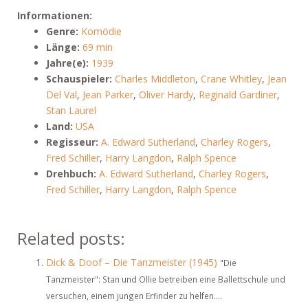
Informationen:
Genre:
Komödie
Länge:
69 min
Jahre(e):
1939
Schauspieler:
Charles Middleton
,
Crane Whitley
,
Jean
Del Val
,
Jean Parker
,
Oliver Hardy
,
Reginald Gardiner
,
Stan Laurel
Land:
USA
Regisseur:
A. Edward Sutherland
,
Charley Rogers
,
Fred Schiller
,
Harry Langdon
,
Ralph Spence
Drehbuch:
A. Edward Sutherland
,
Charley Rogers
,
Fred Schiller
,
Harry Langdon
,
Ralph Spence
Related posts:
Dick & Doof – Die Tanzmeister (1945)
"Die
Tanzmeister": Stan und Ollie betreiben eine Ballettschule und
versuchen, einem jungen Erfinder zu helfen....