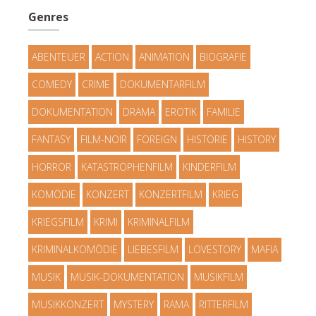
Genres
ABENTEUER
ACTION
ANIMATION
BIOGRAFIE
COMEDY
CRIME
DOKUMENTARFILM
DOKUMENTATION
DRAMA
EROTIK
FAMILIE
FANTASY
FILM-NOIR
FOREIGN
HISTORIE
HISTORY
HORROR
KATASTROPHENFILM
KINDERFILM
KOMÖDIE
KONZERT
KONZERTFILM
KRIEG
KRIEGSFILM
KRIMI
KRIMINALFILM
KRIMINALKOMÖDIE
LIEBESFILM
LOVESTORY
MAFIA
MUSIK
MUSIK-DOKUMENTATION
MUSIKFILM
MUSIKKONZERT
MYSTERY
RAMA
RITTERFILM