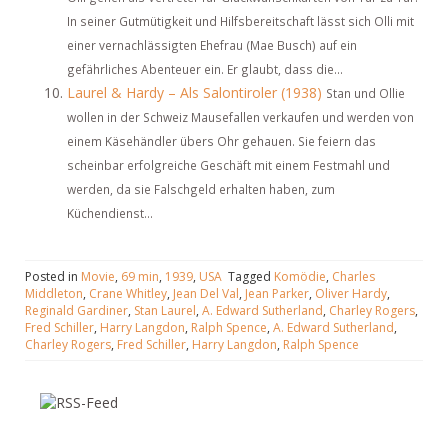
In seiner Gutmütigkeit und Hilfsbereitschaft lässt sich Olli mit
einer vernachlässigten Ehefrau (Mae Busch) auf ein
gefährliches Abenteuer ein. Er glaubt, dass die...
Laurel & Hardy – Als Salontiroler (1938)
Stan und Ollie
wollen in der Schweiz Mausefallen verkaufen und werden von
einem Käsehändler übers Ohr gehauen. Sie feiern das
scheinbar erfolgreiche Geschäft mit einem Festmahl und
werden, da sie Falschgeld erhalten haben, zum
Küchendienst...
Posted in
Movie
,
69 min
,
1939
,
USA
Tagged
Komödie
,
Charles
Middleton
,
Crane Whitley
,
Jean Del Val
,
Jean Parker
,
Oliver Hardy
,
Reginald Gardiner
,
Stan Laurel
,
A. Edward Sutherland
,
Charley Rogers
,
Fred Schiller
,
Harry Langdon
,
Ralph Spence
,
A. Edward Sutherland
,
Charley Rogers
,
Fred Schiller
,
Harry Langdon
,
Ralph Spence