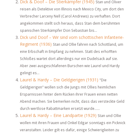
Dick & Doof – Die Stierkämpfer (1945)
Stan und Oliver
reisen als Detektive von Illinois nach Mexico City, um dort den
Verbrecher Larceny Nell (Carol Andrews) zu verhaften. Dort
angekommen stellt sich heraus, dass Stan dem berühmten
spanischen Stierkämpfer Don Sebastian bis...
Dick und Doof – Wir sind vom schottischen Infanterie-
Regiment (1936)
Stan und Ollie fahren nach Schottland, um
eine Erbschaft in Empfang zu nehmen. Statt des erhofften
Schloßes wartet dort allerdings nur ein Dudelsack auf sie.
Aber zwei ausgeschlafenen Burschen wie Laurel und Hardy
gelingt es...
Laurel & Hardy – Die Geldgierigen (1931)
"Die
Geldgierigen" wollen sich die Jungs mit Ollies heimlichen
Ersparnissen hinter dem Rücken ihrer Frauen einen netten
Abend machen. Sie bemerken nicht, dass das versteckte Geld
durch wertlose Rabattmarken ersetzt wurde......
Laurel & Hardy – Eine Landpartie (1929)
Stan und Ollie
wollen mit ihren Frauen und Onkel Edgar sonntags ein Picknick
veranstalten. Leider gilt es dafür, einige Schwierigkeiten zu