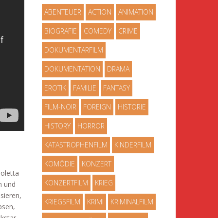
ABENTEUER
ACTION
ANIMATION
BIOGRAFIE
COMEDY
CRIME
DOKUMENTARFILM
DOKUMENTATION
DRAMA
EROTIK
FAMILIE
FANTASY
FILM-NOIR
FOREIGN
HISTORIE
HISTORY
HORROR
KATASTROPHENFILM
KINDERFILM
KOMÖDIE
KONZERT
ioletta
KONZERTFILM
KRIEG
n und
sieren,
KRIEGSFILM
KRIMI
KRIMINALFILM
psen,
kstar