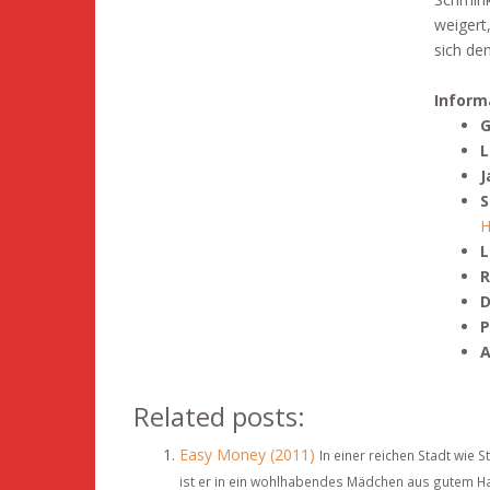
weigert,
sich de
Inform
G
L
J
S
H
L
R
D
P
A
Related posts:
Easy Money (2011)
In einer reichen Stadt wie
ist er in ein wohlhabendes Mädchen aus gutem Haus