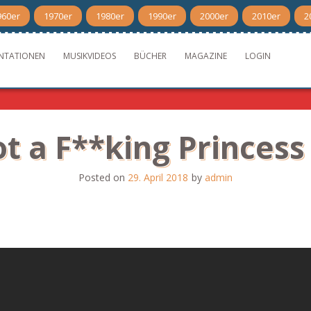
960er
1970er
1980er
1990er
2000er
2010er
2
NTATIONEN
MUSIKVIDEOS
BÜCHER
MAGAZINE
LOGIN
t a F**king Princess
Posted on
29. April 2018
by
admin