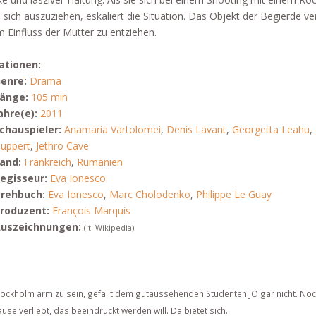
 sich auszuziehen, eskaliert die Situation. Das Objekt der Begierde ve
m Einfluss der Mutter zu entziehen.
ationen:
enre:
Drama
änge:
105 min
ahre(e):
2011
chauspieler:
Anamaria Vartolomei
,
Denis Lavant
,
Georgetta Leahu
,
uppert
,
Jethro Cave
and:
Frankreich
,
Rumänien
egisseur:
Eva Ionesco
rehbuch:
Eva Ionesco
,
Marc Cholodenko
,
Philippe Le Guay
roduzent:
François Marquis
uszeichnungen:
(lt. Wikipedia)
 Stockholm arm zu sein, gefällt dem gutaussehenden Studenten JO gar nicht. No
e verliebt, das beeindruckt werden will. Da bietet sich...