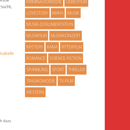
KRIMINALKOMÖDIE
LIEBESFILM
rsucht,
LOVESTORY
MAFIA
MUSIK
MUSIK-DOKUMENTATION
MUSIKFILM
MUSIKKONZERT
MYSTERY
RAMA
RITTERFILM
Isabelle
ROMANCE
SCIENCE-FICTION
SPANNUNG
SPORT
THRILLER
TRAGIKOMÖDIE
TV-FILM
WESTERN
ch dazu