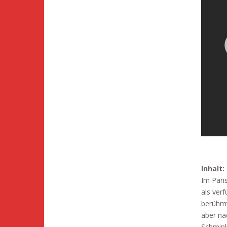
Inhalt:
Im Paris
als ver
berühmt
aber na
Schmink