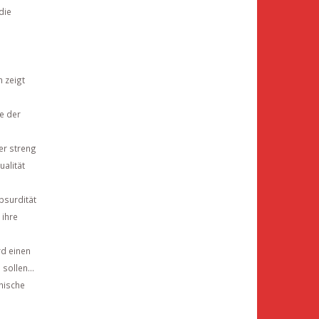
die
m zeigt
te der
rer streng
alität
bsurdität
 ihre
rd einen
sollen...
hische