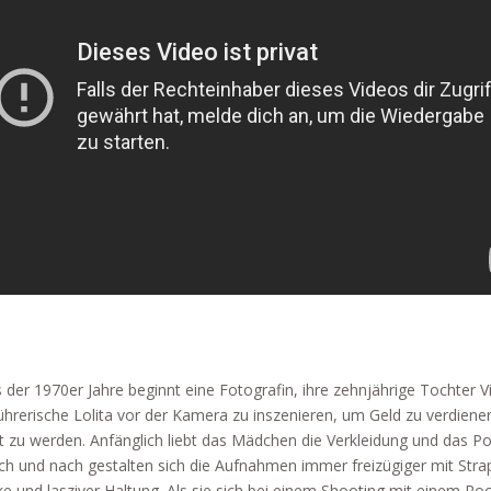
 der 1970er Jahre beginnt eine Fotografin, ihre zehnjährige Tochter V
führerische Lolita vor der Kamera zu inszenieren, um Geld zu verdiene
 zu werden. Anfänglich liebt das Mädchen die Verkleidung und das Po
ch und nach gestalten sich die Aufnahmen immer freizügiger mit Stra
e und lasziver Haltung. Als sie sich bei einem Shooting mit einem Roc