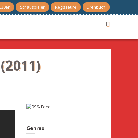
020er
Schauspieler
Regisseure
Drehbuch
 (2011)
Genres