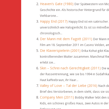
Heaven’s Gate (1980)
Der Spätwestern von Mic
Geschichte ein. Als historischer Hintergrund für
Viehbarone...
Happy End (2017)
Happy End ist ein satirische
unversöhnlich wie Halogenlicht. Es ist so mitreiß
chronologisch...
Der Mann mit dem Fagott (2011)
Der Mann mi
Film am 18. September 2011 im Casino Velden, am 
Die Klavierspielerin (2001)
Erika Kohut gibt Kla
kontrollierenden Mutter zusammen. Manchmal flie
erlebt sie...
Skin – Schrei nach Gerechtigkeit (2011)
Die w
der Rassentrennung, wie sie bis 1994 in Südafrika 
Haut kaffeebraun, ihr Haar...
Valley of Love – Tal der Liebe (2016)
Nach de
Brief des Verstorbenen, in dem steht, dass sie si
Company Men (2011)
Bobby Walker lebt den s
Kids, ein schönes großes Haus, zwei Autos in de