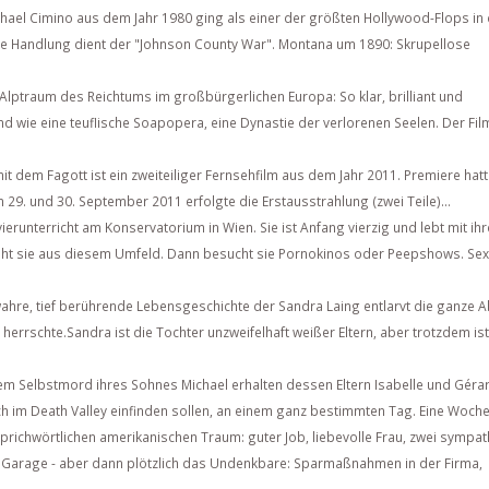
hael Cimino aus dem Jahr 1980 ging als einer der größten Hollywood-Flops in 
 die Handlung dient der "Johnson County War". Montana um 1890: Skrupellose
r Alptraum des Reichtums im großbürgerlichen Europa: So klar, brilliant und
end wie eine teuflische Soapopera, eine Dynastie der verlorenen Seelen. Der Fil
t dem Fagott ist ein zweiteiliger Fernsehfilm aus dem Jahr 2011. Premiere hat
29. und 30. September 2011 erfolgte die Erstausstrahlung (zwei Teile)...
vierunterricht am Konservatorium in Wien. Sie ist Anfang vierzig und lebt mit ih
ht sie aus diesem Umfeld. Dann besucht sie Pornokinos oder Peepshows. Sexu
ahre, tief berührende Lebensgeschichte der Sandra Laing entlarvt die ganze A
herrschte.Sandra ist die Tochter unzweifelhaft weißer Eltern, aber trotzdem ist
m Selbstmord ihres Sohnes Michael erhalten dessen Eltern Isabelle und Géra
ch im Death Valley einfinden sollen, an einem ganz bestimmten Tag. Eine Woche 
prichwörtlichen amerikanischen Traum: guter Job, liebevolle Frau, zwei sympat
r Garage - aber dann plötzlich das Undenkbare: Sparmaßnahmen in der Firma,