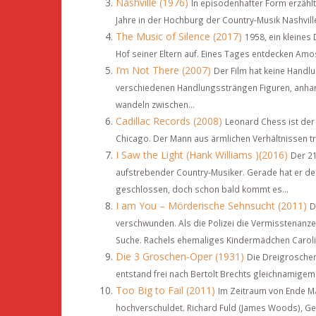
Nashville (1976)
In episodenhafter Form erzählt
Jahre in der Hochburg der Country-Musik Nashvill
The Music of Silence (2017)
1958, ein kleines
Hof seiner Eltern auf. Eines Tages entdecken Amos’
I’m Not There (2007)
Der Film hat keine Handlu
verschiedenen Handlungssträngen Figuren, anhan
wandeln zwischen...
Cadillac Records (2008)
Leonard Chess ist der 
Chicago. Der Mann aus ärmlichen Verhältnissen träum
I Saw the Light (Hank Williams )(2016)
Der 21
aufstrebender Country-Musiker. Gerade hat er de
geschlossen, doch schon bald kommt es...
I am You – Mörderische Sehnsucht (2011)
D
verschwunden. Als die Polizei die Vermisstenanzei
Suche. Rachels ehemaliges Kindermädchen Carolin
Die 3 Groschen-Oper (1931)
Die Dreigroschen
entstand frei nach Bertolt Brechts gleichnamigem
Too Big to Fail (2011)
Im Zeitraum von Ende Mä
hochverschuldet. Richard Fuld (James Woods), Ge