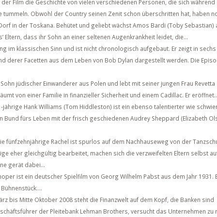
 der Film die Geschichte von vielen verschiedenen Personen, die sich während
e tummeln. Obwohl der Country seinen Zenit schon überschritten hat, haben no
 Dorf in der Toskana. Behütet und geliebt wächst Amos Bardi (Toby Sebastian)
 Eltern, dass ihr Sohn an einer seltenen Augenkrankheit leidet, die...
ng im klassischen Sinn und ist nicht chronologisch aufgebaut. Er zeigt in sechs
d derer Facetten aus dem Leben von Bob Dylan dargestellt werden. Die Epis
Sohn jüdischer Einwanderer aus Polen und lebt mit seiner jungen Frau Revetta 
t von einer Familie in finanzieller Sicherheit und einem Cadillac. Er eröffnet..
-jährige Hank Williams (Tom Hiddleston) ist ein ebenso talentierter wie schwie
n Bund fürs Leben mit der frisch geschiedenen Audrey Sheppard (Elizabeth Ol
ie fünfzehnjährige Rachel ist spurlos auf dem Nachhauseweg von der Tanzsch
ge eher gleichgültig bearbeitet, machen sich die verzweifelten Eltern selbst au
e gerät dabei...
oper ist ein deutscher Spielfilm von Georg Wilhelm Pabst aus dem Jahr 1931. 
 Bühnenstück....
rz bis Mitte Oktober 2008 steht die Finanzwelt auf dem Kopf, die Banken sind
schäftsführer der Pleitebank Lehman Brothers, versucht das Unternehmen zu r