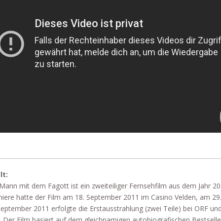
lt:
Mann mit dem Fagott ist ein zweiteiliger Fernsehfilm aus dem Jahr 20
iere hatte der Film am 18. September 2011 im Casino Velden, am 29
September 2011 erfolgte die Erstausstrahlung (zwei Teile) bei ORF un
 Der Film basiert auf dem gleichnamigen autobiografischen Bestselle