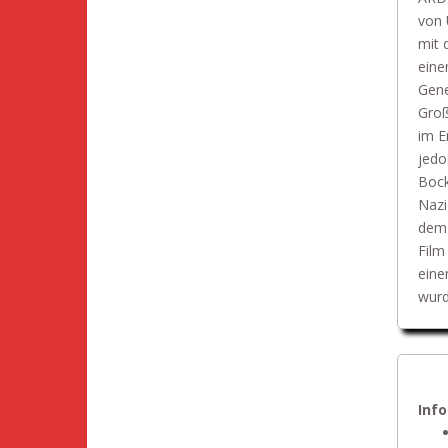
von 
mit 
eine
Gene
Groß
im E
jedo
Bock
Nazi
dem 
Film
eine
wurd
Inf