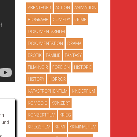
ABENTEUER
ACTION
ANIMATION
BIOGRAFIE
COMEDY
CRIME
DOKUMENTARFILM
DOKUMENTATION
DRAMA
EROTIK
FAMILIE
FANTASY
FILM-NOIR
FOREIGN
HISTORIE
HISTORY
HORROR
KATASTROPHENFILM
KINDERFILM
KOMÖDIE
KONZERT
KONZERTFILM
KRIEG
11.
. und
KRIEGSFILM
KRIMI
KRIMINALFILM
d
r