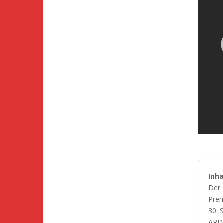
Inha
Der 
Prem
30. 
ARD.