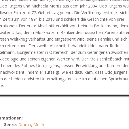
Udo Jürgens und Michaela Moritz aus dem Jahr 2004. Udo Jürgens wu
diesem Film zum 77. Geburtstag geehrt. Die Verfilmung erstreckt sich
n Zeitraum von 1891 bis 2010 und schildert die Geschichte von drei
rationen. Der erste Abschnitt erzählt von Heinrich Bockelmann, dem
vater Udos, der in Moskau zum Bankier des russischen Zaren aufstei
rsten Weltkrieg verhaftet und eingesperrt wird, seine Familie und sich
ch retten kann. Der zweite Abschnitt behandelt Udos Vater Rudolf
elmann, Bürgermeister in Österreich, der zum Gefangenen zwischen
-Ideologie und seinen eigenen Werten wird. Der Kreis schließt sich mi
Leben des Sohnes Udo Jürgens, dessen Entwicklung und Karriere der
 nachvollzieht, indem er aufzeigt, wie es dazu kam, dass Udo Jürgens
m der bedeutendsten Unterhaltungsmusiker im deutschen Sprachrau
e.
ormationen:
Genre:
Drama
,
Musik