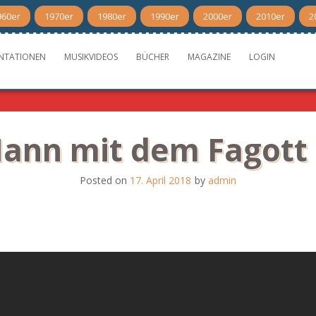
960er
1970er
1980er
1990er
2000er
2010er
2
NTATIONEN
MUSIKVIDEOS
BÜCHER
MAGAZINE
LOGIN
ann mit dem Fagott 
Posted on
17. April 2018
by
admin