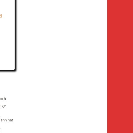
ël
Doch
tige
dann hat
.