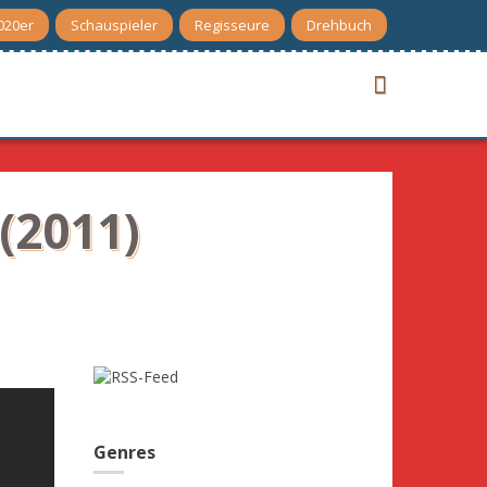
020er
Schauspieler
Regisseure
Drehbuch
(2011)
Genres