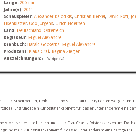
Länge:
205 min
Jahre(e):
2011
Schauspieler:
Alexander Kalodikis
,
Christian Berkel
,
David Rott
,
Jo
Eisenblätter
,
Udo Jürgens
,
Ulrich Noethen
Land:
Deutschland
,
Österreich
Regisseur:
Miguel Alexandre
Drehbuch:
Harald Göckeritz
,
Miguel Alexandre
Produzent:
Klaus Graf
,
Regina Ziegler
Auszeichnungen:
(lt. Wikipedia)
m seine Arbeit verliert, treiben ihn und seine Frau Charity Existenzsorgen um. 
sidee: Er gründet ein Kuriositätenkabinett, für das er unter anderem eine bär
ne Arbeit verliert, treiben ihn und seine Frau Charity Existenzsorgen um. Doch 
 gründet ein Kuriositätenkabinett, für das er unter anderem eine bärtige Frau..