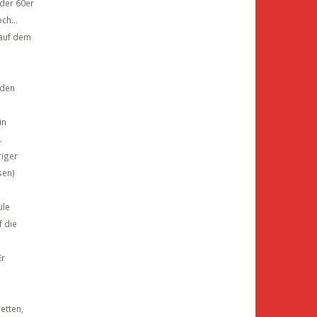
 der 60er
ch...
 auf dem
oden
in
.
riger
sen)
ule
f die
Er
etten,