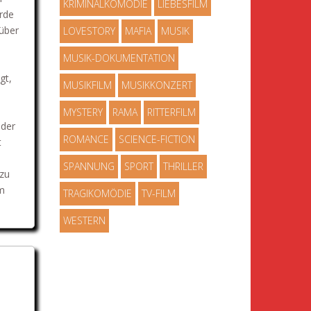
KRIMINALKOMÖDIE
LIEBESFILM
rde
 über
LOVESTORY
MAFIA
MUSIK
MUSIK-DOKUMENTATION
gt,
MUSIKFILM
MUSIKKONZERT
MYSTERY
RAMA
RITTERFILM
 der
ROMANCE
SCIENCE-FICTION
t
SPANNUNG
SPORT
THRILLER
 zu
m
TRAGIKOMÖDIE
TV-FILM
WESTERN