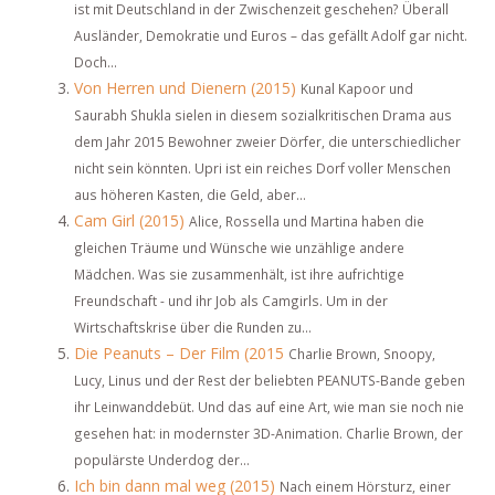
ist mit Deutschland in der Zwischenzeit geschehen? Überall
Ausländer, Demokratie und Euros – das gefällt Adolf gar nicht.
Doch...
Von Herren und Dienern (2015)
Kunal Kapoor und
Saurabh Shukla sielen in diesem sozialkritischen Drama aus
dem Jahr 2015 Bewohner zweier Dörfer, die unterschiedlicher
nicht sein könnten. Upri ist ein reiches Dorf voller Menschen
aus höheren Kasten, die Geld, aber...
Cam Girl (2015)
Alice, Rossella und Martina haben die
gleichen Träume und Wünsche wie unzählige andere
Mädchen. Was sie zusammenhält, ist ihre aufrichtige
Freundschaft - und ihr Job als Camgirls. Um in der
Wirtschaftskrise über die Runden zu...
Die Peanuts – Der Film (2015
Charlie Brown, Snoopy,
Lucy, Linus und der Rest der beliebten PEANUTS-Bande geben
ihr Leinwanddebüt. Und das auf eine Art, wie man sie noch nie
gesehen hat: in modernster 3D-Animation. Charlie Brown, der
populärste Underdog der...
Ich bin dann mal weg (2015)
Nach einem Hörsturz, einer