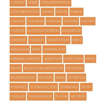
COMEDY
CRIME
DOKUMENTARFILM
DOKUMENTATION
DRAMA
EROTIK
FAMILIE
FANTASY
FILM-NOIR
FOREIGN
HISTORIE
HISTORY
HORROR
KATASTROPHENFILM
KINDERFILM
KOMÖDIE
KONZERT
KONZERTFILM
KRIEG
KRIEGSFILM
KRIMI
KRIMINALFILM
KRIMINALKOMÖDIE
LIEBESFILM
LOVESTORY
MAFIA
MUSIK
MUSIK-DOKUMENTATION
MUSIKFILM
MUSIKKONZERT
MYSTERY
RAMA
RITTERFILM
ROMANCE
SCIENCE-FICTION
SPANNUNG
SPORT
THRILLER
TRAGIKOMÖDIE
TV-FILM
WESTERN