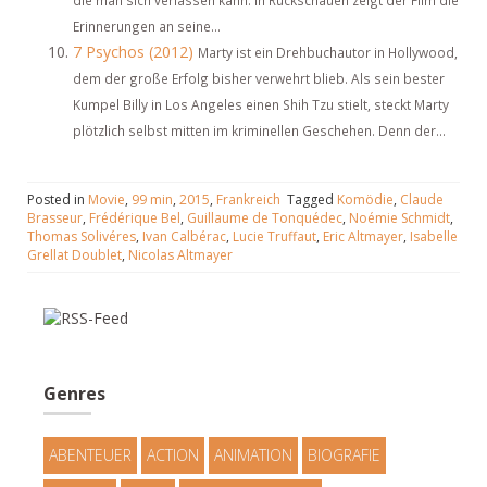
die man sich verlassen kann. In Rückschauen zeigt der Film die
Erinnerungen an seine...
7 Psychos (2012)
Marty ist ein Drehbuchautor in Hollywood,
dem der große Erfolg bisher verwehrt blieb. Als sein bester
Kumpel Billy in Los Angeles einen Shih Tzu stielt, steckt Marty
plötzlich selbst mitten im kriminellen Geschehen. Denn der...
Posted in
Movie
,
99 min
,
2015
,
Frankreich
Tagged
Komödie
,
Claude
Brasseur
,
Frédérique Bel
,
Guillaume de Tonquédec
,
Noémie Schmidt
,
Thomas Solivéres
,
Ivan Calbérac
,
Lucie Truffaut
,
Eric Altmayer
,
Isabelle
Grellat Doublet
,
Nicolas Altmayer
Genres
ABENTEUER
ACTION
ANIMATION
BIOGRAFIE