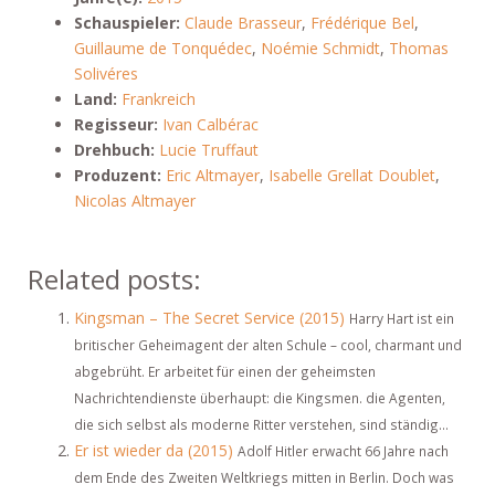
Schauspieler:
Claude Brasseur
,
Frédérique Bel
,
Guillaume de Tonquédec
,
Noémie Schmidt
,
Thomas
Solivéres
Land:
Frankreich
Regisseur:
Ivan Calbérac
Drehbuch:
Lucie Truffaut
Produzent:
Eric Altmayer
,
Isabelle Grellat Doublet
,
Nicolas Altmayer
Related posts:
Kingsman – The Secret Service (2015)
Harry Hart ist ein
britischer Geheimagent der alten Schule – cool, charmant und
abgebrüht. Er arbeitet für einen der geheimsten
Nachrichtendienste überhaupt: die Kingsmen. die Agenten,
die sich selbst als moderne Ritter verstehen, sind ständig...
Er ist wieder da (2015)
Adolf Hitler erwacht 66 Jahre nach
dem Ende des Zweiten Weltkriegs mitten in Berlin. Doch was