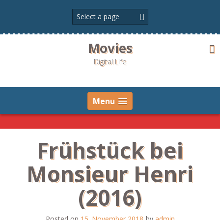
Skip
to
content
Movies
Digital Life
Menu
Frühstück bei
Monsieur Henri
(2016)
Posted on
15. November 2018
by
admin