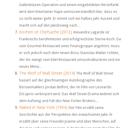
Gallenblasen-Operation und einem eingebildeten Herzinfarkt
wird dem Entertainer Hape unmissverständlich klar, dass es
so nicht weiter geht. Er nimmt sich ein halbes Jahr Auszeit und
macht sich auf den Jakobsweg nach...
Kochen ist Chefsache (2012)
Alexandre Lagarde ist
Frankreichs berühmtester und erfolgreichster Sterne-Koch. Da
sein Gourmet-Restaurant einer Finanzgruppe angehört, muss
er sich jedoch nach dem neuen Boss Stanislas Matter richten,
der ihn zwingt sein Edel-Restaurant umzustrukturieren und ein
neues Menü...
The Wolf of Wall Street (2014)
The Wolf of Wall Street
basiert auf der gleichnamigen Autobiographie des
Börsenmaklers Jordan Belfort, der im Film von Leonardo
DiCaprio verkörpert wird. Das Wall Street-Drama widmet sich
dem Aufstieg und Fall des New Yorker Brokers....
Naked in New York (1994)
Der Film erzählt seine
Geschichte aus der Perspektive des erwachsenen Jake. Er
erzählt über seine Freundin Joanne und über Menschen, auf