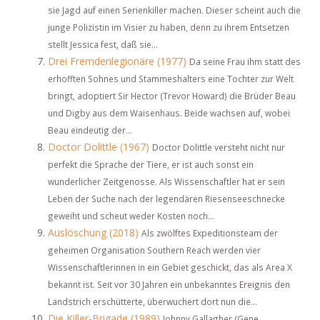
sie Jagd auf einen Serienkiller machen. Dieser scheint auch die
junge Polizistin im Visier zu haben, denn zu ihrem Entsetzen
stellt Jessica fest, daß sie...
Drei Fremdenlegionäre (1977)
Da seine Frau ihm statt des
erhofften Sohnes und Stammeshalters eine Tochter zur Welt
bringt, adoptiert Sir Hector (Trevor Howard) die Brüder Beau
und Digby aus dem Waisenhaus. Beide wachsen auf, wobei
Beau eindeutig der...
Doctor Dolittle (1967)
Doctor Dolittle versteht nicht nur
perfekt die Sprache der Tiere, er ist auch sonst ein
wunderlicher Zeitgenosse. Als Wissenschaftler hat er sein
Leben der Suche nach der legendären Riesenseeschnecke
geweiht und scheut weder Kosten noch...
Auslöschung (2018)
Als zwölftes Expeditionsteam der
geheimen Organisation Southern Reach werden vier
Wissenschaftlerinnen in ein Gebiet geschickt, das als Area X
bekannt ist. Seit vor 30 Jahren ein unbekanntes Ereignis den
Landstrich erschütterte, überwuchert dort nun die...
Die Killer-Brigade (1989)
Johnny Gallagher (Gene