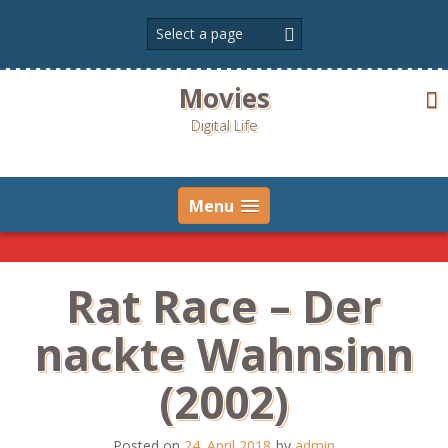
Skip
to
content
Movies
Digital Life
Menu
Rat Race – Der
nackte Wahnsinn
(2002)
Posted on
24. April 2018
by
admin