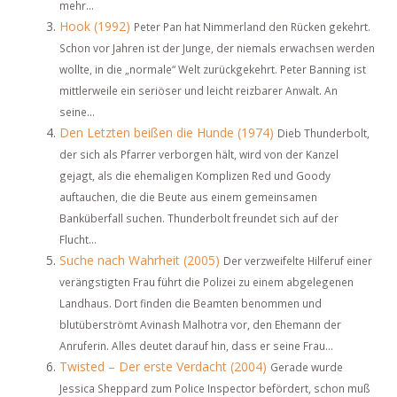
mehr...
Hook (1992)
Peter Pan hat Nimmerland den Rücken gekehrt.
Schon vor Jahren ist der Junge, der niemals erwachsen werden
wollte, in die „normale“ Welt zurückgekehrt. Peter Banning ist
mittlerweile ein seriöser und leicht reizbarer Anwalt. An
seine...
Den Letzten beißen die Hunde (1974)
Dieb Thunderbolt,
der sich als Pfarrer verborgen hält, wird von der Kanzel
gejagt, als die ehemaligen Komplizen Red und Goody
auftauchen, die die Beute aus einem gemeinsamen
Banküberfall suchen. Thunderbolt freundet sich auf der
Flucht...
Suche nach Wahrheit (2005)
Der verzweifelte Hilferuf einer
verängstigten Frau führt die Polizei zu einem abgelegenen
Landhaus. Dort finden die Beamten benommen und
blutüberströmt Avinash Malhotra vor, den Ehemann der
Anruferin. Alles deutet darauf hin, dass er seine Frau...
Twisted – Der erste Verdacht (2004)
Gerade wurde
Jessica Sheppard zum Police Inspector befördert, schon muß