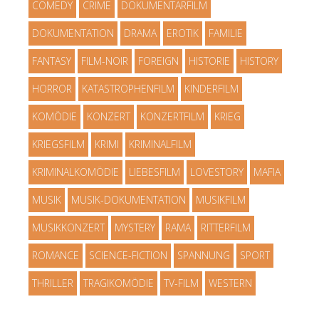
COMEDY
CRIME
DOKUMENTARFILM
DOKUMENTATION
DRAMA
EROTIK
FAMILIE
FANTASY
FILM-NOIR
FOREIGN
HISTORIE
HISTORY
HORROR
KATASTROPHENFILM
KINDERFILM
KOMÖDIE
KONZERT
KONZERTFILM
KRIEG
KRIEGSFILM
KRIMI
KRIMINALFILM
KRIMINALKOMÖDIE
LIEBESFILM
LOVESTORY
MAFIA
MUSIK
MUSIK-DOKUMENTATION
MUSIKFILM
MUSIKKONZERT
MYSTERY
RAMA
RITTERFILM
ROMANCE
SCIENCE-FICTION
SPANNUNG
SPORT
THRILLER
TRAGIKOMÖDIE
TV-FILM
WESTERN