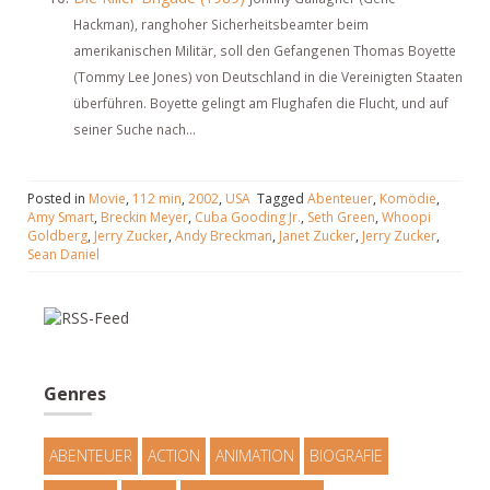
Hackman), ranghoher Sicherheitsbeamter beim
amerikanischen Militär, soll den Gefangenen Thomas Boyette
(Tommy Lee Jones) von Deutschland in die Vereinigten Staaten
überführen. Boyette gelingt am Flughafen die Flucht, und auf
seiner Suche nach...
Posted in
Movie
,
112 min
,
2002
,
USA
Tagged
Abenteuer
,
Komödie
,
Amy Smart
,
Breckin Meyer
,
Cuba Gooding Jr.
,
Seth Green
,
Whoopi
Goldberg
,
Jerry Zucker
,
Andy Breckman
,
Janet Zucker
,
Jerry Zucker
,
Sean Daniel
Genres
ABENTEUER
ACTION
ANIMATION
BIOGRAFIE