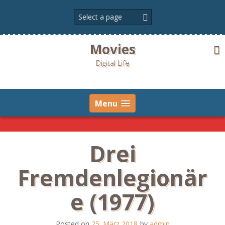
Skip
to
content
Movies
Digital Life
Menu
Drei
Fremdenlegionär
e (1977)
Posted on
25. März 2018
by
admin