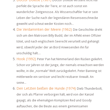
Doctor Dolittle versteht nicht nur
perfekt die Sprache der Tiere, er ist auch sonst ein
wunderlicher Zeitgenosse. Als Wissenschaftler hat er sein
Leben der Suche nach der legendären Riesenseeschnecke
geweiht und scheut weder Kosten noch...
Die Verdammten der Meere (1962)
Die Geschichte dreht
sich um den Matrosen Billy Budd, der im Affekt einen Offizier
tötet, und nach englischem Seerecht verurteilt und gehängt
wird, obwohl jeder der an Bord Anwesenden ihn für
unschuldig hält....
Hook (1992)
Peter Pan hat Nimmerland den Rücken gekehrt.
Schon vor Jahren ist der Junge, der niemals erwachsen werden
wollte, in die „normale“ Welt zurückgekehrt. Peter Banning ist
mittlerweile ein seriöser und leicht reizbarer Anwalt. An
seine...
Den Letzten beißen die Hunde (1974)
Dieb Thunderbolt,
der sich als Pfarrer verborgen hält, wird von der Kanzel
gejagt, als die ehemaligen Komplizen Red und Goody
auftauchen, die die Beute aus einem gemeinsamen