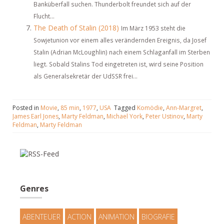
Banküberfall suchen. Thunderbolt freundet sich auf der
Flucht...
The Death of Stalin (2018)
Im März 1953 steht die
Sowjetunion vor einem alles verändernden Ereignis, da Josef
Stalin (Adrian McLoughlin) nach einem Schlaganfall im Sterben
liegt. Sobald Stalins Tod eingetreten ist, wird seine Position
als Generalsekretär der UdSSR frei...
Posted in
Movie
,
85 min
,
1977
,
USA
Tagged
Komödie
,
Ann-Margret
,
James Earl Jones
,
Marty Feldman
,
Michael York
,
Peter Ustinov
,
Marty
Feldman
,
Marty Feldman
Genres
ABENTEUER
ACTION
ANIMATION
BIOGRAFIE