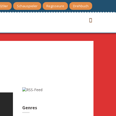
020er
Schauspieler
Regisseure
Drehbuch
Genres