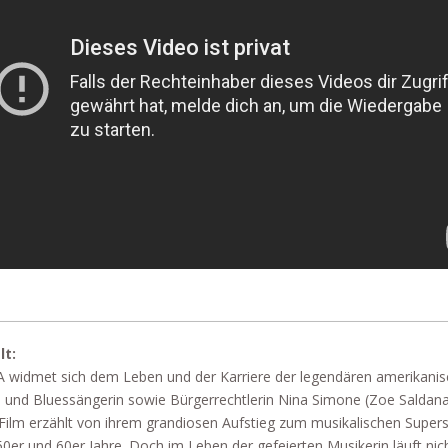
lt:
 widmet sich dem Leben und der Karriere der legendären amerikani
- und Bluessängerin sowie Bürgerrechtlerin Nina Simone (Zoe Saldana
Film erzählt von ihrem grandiosen Aufstieg zum musikalischen Supers
50er und 60er Jahre. Doch im Leben der gefeierten Musikerin läuft nic