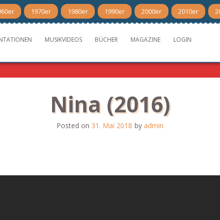
960er
1970er
1980er
1990er
2000er
2010er
2
NTATIONEN
MUSIKVIDEOS
BÜCHER
MAGAZINE
LOGIN
Nina (2016)
Posted on
31. Mai 2018
by
admin