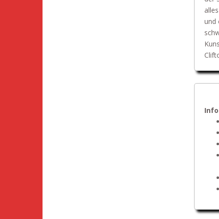
alle
und 
schw
Kuns
Clif
Inf