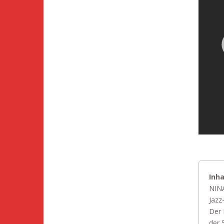
Inha
NINA
Jazz
Der 
der 