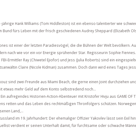
-jährige Hank Williams (Tom Hiddleston) ist ein ebenso talentierter wie schwie
n Bund fürs Leben mit der frisch geschiedenen Audrey Sheppard (Elizabeth Ol
ones ist einer der letzten Paradiesvögel, die die Bühnen der Welt bevölkern. Au
ndern nach wie vor ein vor Energie sprühender Star. Regisseurin Sophie Fiennes.
FBI-Ermittler Ray (Chiwetel Ejiofor) und Jess (Julia Roberts) sind ein eingespie
atsanwältin Claire (Nicole Kidman) zusammen. Doch dann wird eines Tages Jess
kouz sind zwei Freunde aus Miami Beach, die gerne einen Joint durchziehen und
mit etwas mehr Geld auf dem Konto selbstredend noch...
Ein aufregendes Historien-Action-Abenteuer mit Kristofer Hivju aus GAME OF
ens retten und das Leben des rechtmäßigen Thronfolgers schützen. Norwegen
senen Land,...
Russland im 19. Jahrhundert: Der ehemaliger Offizier Yakovlev lässt sein Exil hin
duellist verdient er seinen Unterhalt damit, für furchtsame oder schwache Män