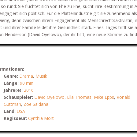
s so rund: Sie flüchtet sich von Ehe zu Ehe, sucht ihre Bestimmung in A
engagiert sich politisch. Für die Plattenindustrie gilt sie zunehmend als
ierig, denn zwischen ihrem Engagement als Menschrechtsaktivistin, i
t und ihrer Familie leidet ihre Gesundheit stark. Eines Tages trifft sie 
ton Henderson (David Oyelowo), der ihr hilft, eine neue Stimme zu fi
ormationen:
Genre:
Drama
,
Musik
Länge:
90 min
Jahre(e):
2016
Schauspieler:
David Oyelowo
,
Ella Thomas
,
Mike Epps
,
Ronald
Guttman
,
Zoe Saldana
Land:
USA
Regisseur:
Cynthia Mort