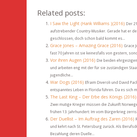
Related posts:
I Saw the Light (Hank Williams )(2016)
Der 21
aufstrebender Country-Musiker. Gerade hat er de
geschlossen, doch schon bald kommt es...
Grace Jones – Amazing Grace (2016)
Grace J
fast 70 Jahren ist sie keinesfalls von gestern, so
Vor ihren Augen (2016)
Die beiden ehrgeizigen 
und arbeiten eng mit der für sie zuständigen Sta
jugendliche...
War Dogs (2016)
Efraim Diveroli und David Pac
entspanntes Leben in Florida führen. Da es sich 
The Last King – Der Erbe des Königs (2016)
Zwei mutige Krieger müssen die Zukunft Norweg
frühen 13. Jahrhundert: Im vom Bürgerkrieg zerris
Der Duellist – Im Auftrag des Zaren (2016)
und kehrt nach St. Petersburg zurück. Als Berufs
Bezahlung deren Duelle...