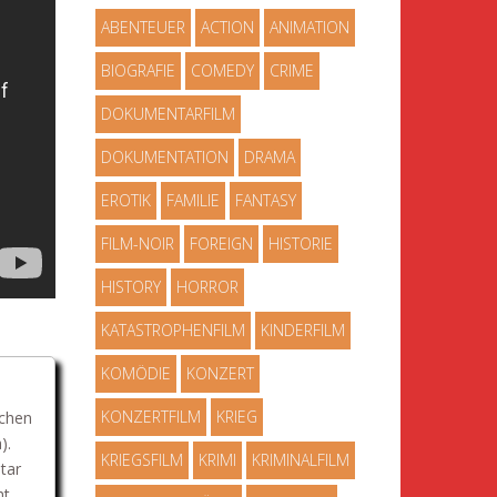
ABENTEUER
ACTION
ANIMATION
BIOGRAFIE
COMEDY
CRIME
DOKUMENTARFILM
DOKUMENTATION
DRAMA
EROTIK
FAMILIE
FANTASY
FILM-NOIR
FOREIGN
HISTORIE
HISTORY
HORROR
KATASTROPHENFILM
KINDERFILM
KOMÖDIE
KONZERT
KONZERTFILM
KRIEG
schen
).
KRIEGSFILM
KRIMI
KRIMINALFILM
tar
ht