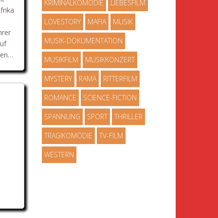
KRIMINALKOMÖDIE
LIEBESFILM
frika
LOVESTORY
MAFIA
MUSIK
hrer
MUSIK-DOKUMENTATION
auf
nden…
MUSIKFILM
MUSIKKONZERT
MYSTERY
RAMA
RITTERFILM
ROMANCE
SCIENCE-FICTION
SPANNUNG
SPORT
THRILLER
TRAGIKOMÖDIE
TV-FILM
WESTERN