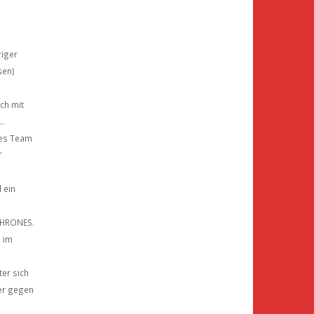
riger
sen)
ch mit
..
ltes Team
'
 ein
 THRONES.
 im
ter sich
ner gegen