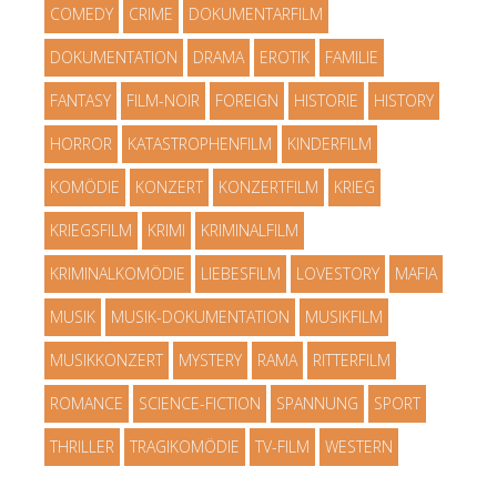
COMEDY
CRIME
DOKUMENTARFILM
DOKUMENTATION
DRAMA
EROTIK
FAMILIE
FANTASY
FILM-NOIR
FOREIGN
HISTORIE
HISTORY
HORROR
KATASTROPHENFILM
KINDERFILM
KOMÖDIE
KONZERT
KONZERTFILM
KRIEG
KRIEGSFILM
KRIMI
KRIMINALFILM
KRIMINALKOMÖDIE
LIEBESFILM
LOVESTORY
MAFIA
MUSIK
MUSIK-DOKUMENTATION
MUSIKFILM
MUSIKKONZERT
MYSTERY
RAMA
RITTERFILM
ROMANCE
SCIENCE-FICTION
SPANNUNG
SPORT
THRILLER
TRAGIKOMÖDIE
TV-FILM
WESTERN