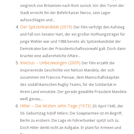
siegreich von Britannien nach Rom zurück. Vor den Toren der
Stadt erreicht ihn der Befehl Kaiser Neros, sein Lager
aufzuschlagen und...
Der Spitzenkandidat (2019)
Der Film verfolgt den Aufstieg
und Fall von Senator Hart, der ein großer Hoffnungsträger für
junge Wähler war und 1988 bereits als Spitzenkandidat der
Demokraten bei der Präsidentschaftsvorwahl galt. Doch dann
brachte eine außereheliche Affäre...
Invictus – Unbezwungen (2009)
Der Film erzählt die
inspirierende Geschichte von Nelson Mandela, der sich
zusammen mit Francois Pienaar, dem Mannschaftskapitän
des südafrikanischen Rugby Teams, für die Solidarität in
ihrem Land einsetzte. Der gerade gewählte Präsident Mandela
weiß genau,...
Hitler – Die letzten zehn Tage (1973)
20. April 1945, der
56. Geburtstag Adolf Hitlers: Die Sowjetarmee ist im Begriff,
Berlin zu erobern. Die Lage im Führerbunker spitzt sich zu.
Doch Hitler denkt nicht an Aufgabe. Er plant für Armeen und