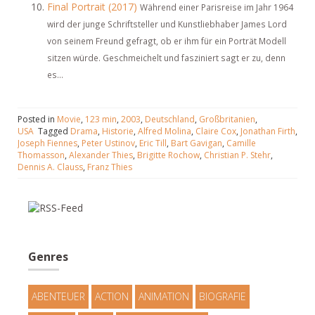
Final Portrait (2017)
Während einer Parisreise im Jahr 1964
wird der junge Schriftsteller und Kunstliebhaber James Lord
von seinem Freund gefragt, ob er ihm für ein Porträt Modell
sitzen würde. Geschmeichelt und fasziniert sagt er zu, denn
es...
Posted in
Movie
,
123 min
,
2003
,
Deutschland
,
Großbritanien
,
USA
Tagged
Drama
,
Historie
,
Alfred Molina
,
Claire Cox
,
Jonathan Firth
,
Joseph Fiennes
,
Peter Ustinov
,
Eric Till
,
Bart Gavigan
,
Camille
Thomasson
,
Alexander Thies
,
Brigitte Rochow
,
Christian P. Stehr
,
Dennis A. Clauss
,
Franz Thies
Genres
ABENTEUER
ACTION
ANIMATION
BIOGRAFIE