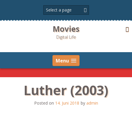
Skip
to
content
Movies
Digital Life
Menu
Luther (2003)
Posted on
14. Juni 2018
by
admin