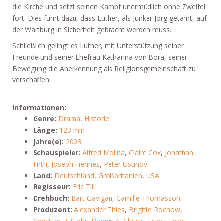
die Kirche und setzt seinen Kampf unermüdlich ohne Zweifel
fort. Dies führt dazu, dass Luther, als Junker Jörg getarnt, auf
der Wartburg in Sicherheit gebracht werden muss.
Schließlich gelingt es Luther, mit Unterstützung seiner
Freunde und seiner Ehefrau Katharina von Bora, seiner
Bewegung die Anerkennung als Religionsgemeinschaft zu
verschaffen.
Informationen:
Genre:
Drama
,
Historie
Länge:
123 min
Jahre(e):
2003
Schauspieler:
Alfred Molina
,
Claire Cox
,
Jonathan
Firth
,
Joseph Fiennes
,
Peter Ustinov
Land:
Deutschland
,
Großbritanien
,
USA
Regisseur:
Eric Till
Drehbuch:
Bart Gavigan
,
Camille Thomasson
Produzent:
Alexander Thies
,
Brigitte Rochow
,
Christian P. Stehr
,
Dennis A. Clauss
,
Franz Thies