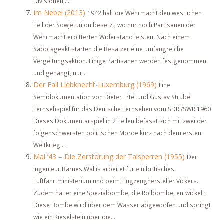
Divisionen,...
Im Nebel (2013)
1942 hält die Wehrmacht den westlichen
Teil der Sowjetunion besetzt, wo nur noch Partisanen der
Wehrmacht erbitterten Widerstand leisten. Nach einem
Sabotageakt starten die Besatzer eine umfangreiche
Vergeltungsaktion. Einige Partisanen werden festgenommen
und gehängt, nur...
Der Fall Liebknecht-Luxemburg (1969)
Eine
Semidokumentation von Dieter Ertel und Gustav Strübel
Fernsehspiel für das Deutsche Fernsehen vom SDR /SWR 1960
Dieses Dokumentarspiel in 2 Teilen befasst sich mit zwei der
folgenschwersten politischen Morde kurz nach dem ersten
Weltkrieg...
Mai ’43 – Die Zerstörung der Talsperren (1955)
Der
Ingenieur Barnes Wallis arbeitet für ein britisches
Luftfahrtministerium und beim Flugzeughersteller Vickers.
Zudem hat er eine Spezialbombe, die Rollbombe, entwickelt:
Diese Bombe wird über dem Wasser abgeworfen und springt
wie ein Kieselstein über die...