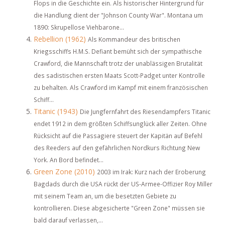
Flops in die Geschichte ein. Als historischer Hintergrund für
die Handlung dient der "Johnson County War". Montana um
1890: Skrupellose Viehbarone...
Rebellion (1962)
Als Kommandeur des britischen
Kriegsschiffs H.M.S. Defiant bemüht sich der sympathische
Crawford, die Mannschaft trotz der unablässigen Brutalität
des sadistischen ersten Maats Scott-Padget unter Kontrolle
zu behalten. Als Crawford im Kampf mit einem französischen
Schiff...
Titanic (1943)
Die Jungfernfahrt des Riesendampfers Titanic
endet 1912 in dem größten Schiffsunglück aller Zeiten. Ohne
Rücksicht auf die Passagiere steuert der Kapitän auf Befehl
des Reeders auf den gefährlichen Nordkurs Richtung New
York. An Bord befindet...
Green Zone (2010)
2003 im Irak: Kurz nach der Eroberung
Bagdads durch die USA rückt der US-Armee-Offizier Roy Miller
mit seinem Team an, um die besetzten Gebiete zu
kontrollieren. Diese abgesicherte "Green Zone" müssen sie
bald darauf verlassen,...