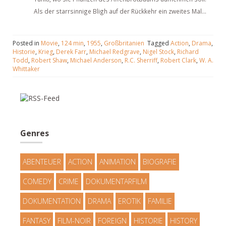
Als der starrsinnige Bligh auf der Rückkehr ein zweites Mal...
Posted in
Movie
,
124 min
,
1955
,
Großbritanien
Tagged
Action
,
Drama
,
Historie
,
Krieg
,
Derek Farr
,
Michael Redgrave
,
Nigel Stock
,
Richard
Todd
,
Robert Shaw
,
Michael Anderson
,
R.C. Sherriff
,
Robert Clark
,
W. A.
Whittaker
Genres
ABENTEUER
ACTION
ANIMATION
BIOGRAFIE
COMEDY
CRIME
DOKUMENTARFILM
DOKUMENTATION
DRAMA
EROTIK
FAMILIE
FANTASY
FILM-NOIR
FOREIGN
HISTORIE
HISTORY