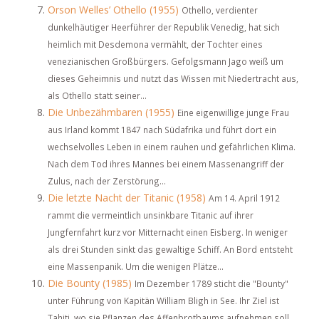
Orson Welles’ Othello (1955)
Othello, verdienter
dunkelhäutiger Heerführer der Republik Venedig, hat sich
heimlich mit Desdemona vermählt, der Tochter eines
venezianischen Großbürgers. Gefolgsmann Jago weiß um
dieses Geheimnis und nutzt das Wissen mit Niedertracht aus,
als Othello statt seiner...
Die Unbezähmbaren (1955)
Eine eigenwillige junge Frau
aus Irland kommt 1847 nach Südafrika und führt dort ein
wechselvolles Leben in einem rauhen und gefährlichen Klima.
Nach dem Tod ihres Mannes bei einem Massenangriff der
Zulus, nach der Zerstörung...
Die letzte Nacht der Titanic (1958)
Am 14. April 1912
rammt die vermeintlich unsinkbare Titanic auf ihrer
Jungfernfahrt kurz vor Mitternacht einen Eisberg. In weniger
als drei Stunden sinkt das gewaltige Schiff. An Bord entsteht
eine Massenpanik. Um die wenigen Plätze...
Die Bounty (1985)
Im Dezember 1789 sticht die "Bounty"
unter Führung von Kapitän William Bligh in See. Ihr Ziel ist
Tahiti, wo sie Pflanzen des Affenbrotbaums aufnehmen soll.