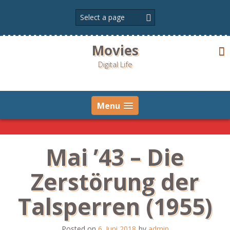
Skip
to
content
Movies
Digital Life
Menu
Mai ’43 – Die
Zerstörung der
Talsperren (1955)
Posted on
6. Juni 2018
by
admin