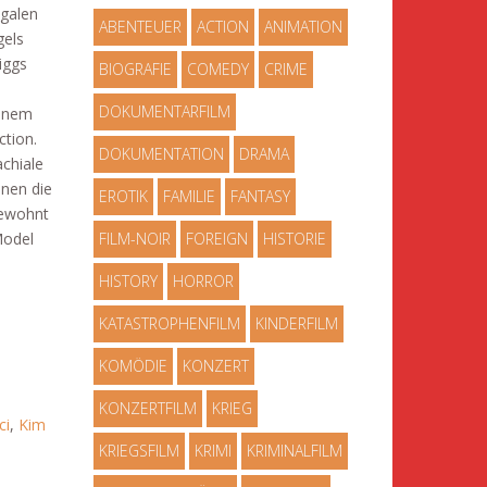
egalen
ABENTEUER
ACTION
ANIMATION
gels
iggs
BIOGRAFIE
COMEDY
CRIME
DOKUMENTARFILM
einem
tion.
DOKUMENTATION
DRAMA
chiale
enen die
EROTIK
FAMILIE
FANTASY
gewohnt
Model
FILM-NOIR
FOREIGN
HISTORIE
HISTORY
HORROR
KATASTROPHENFILM
KINDERFILM
KOMÖDIE
KONZERT
KONZERTFILM
KRIEG
ci
,
Kim
KRIEGSFILM
KRIMI
KRIMINALFILM