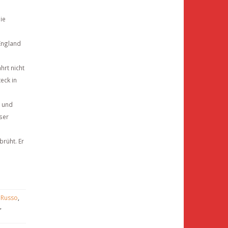
ie
England
hrt nicht
eck in
m und
ser
brüht. Er
 Russo
,
,