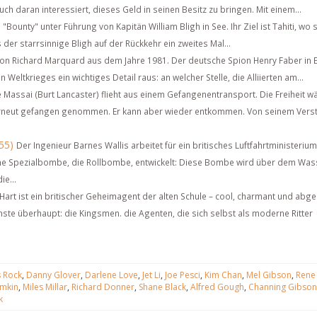
uch daran interessiert, dieses Geld in seinen Besitz zu bringen. Mit einem...
Bounty" unter Führung von Kapitän William Bligh in See. Ihr Ziel ist Tahiti, wo s
er starrsinnige Bligh auf der Rückkehr ein zweites Mal...
 von Richard Marquard aus dem Jahre 1981. Der deutsche Spion Henry Faber in 
Weltkrieges ein wichtiges Detail raus: an welcher Stelle, die Alliierten am...
Massai (Burt Lancaster) flieht aus einem Gefangenentransport. Die Freiheit wä
 erneut gefangen genommen. Er kann aber wieder entkommen. Von seinem Verst
55)
Der Ingenieur Barnes Wallis arbeitet für ein britisches Luftfahrtministeriu
ine Spezialbombe, die Rollbombe, entwickelt: Diese Bombe wird über dem Was
ie...
Hart ist ein britischer Geheimagent der alten Schule – cool, charmant und abge
nste überhaupt: die Kingsmen. die Agenten, die sich selbst als moderne Ritter
s Rock
,
Danny Glover
,
Darlene Love
,
Jet Li
,
Joe Pesci
,
Kim Chan
,
Mel Gibson
,
Rene
emkin
,
Miles Millar
,
Richard Donner
,
Shane Black
,
Alfred Gough
,
Channing Gibson
k