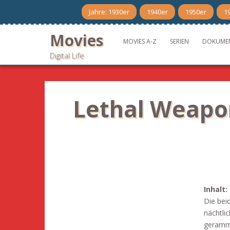
Skip
Jahre: 1930er
1940er
1950er
1
to
content
Movies
MOVIES A-Z
SERIEN
DOKUME
Digital Life
Lethal Weapon
Inhalt:
Die bei
nächtli
gerammt