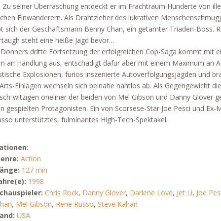
n. Zu seiner Überraschung entdeckt er im Frachtraum Hunderte von ill
schen Einwanderern. Als Drahtzieher des lukrativen Menschenschmug
t sich der Geschäftsmann Benny Chan, ein getarnter Triaden-Boss. R
taugh steht eine heiße Jagd bevor…
 Donners dritte Fortsetzung der erfolgreichen Cop-Saga kommt mit 
 an Handlung aus, entschädigt dafür aber mit einem Maximum an Ac
ische Explosionen, furios inszenierte Autoverfolgungsjagden und bra
-Arts-Einlagen wechseln sich beinahe nahtlos ab. Als Gegengewicht di
isch-witzigen oneliner der beiden von Mel Gibson und Danny Glover 
n gespielten Protagonisten. Ein von Scorsese-Star Joe Pesci und Ex-
sso unterstütztes, fulminantes High-Tech-Spektakel.
ationen:
enre:
Action
änge:
127 min
ahre(e):
1998
chauspieler:
Chris Rock
,
Danny Glover
,
Darlene Love
,
Jet Li
,
Joe Pes
han
,
Mel Gibson
,
Rene Russo
,
Steve Kahan
and:
USA