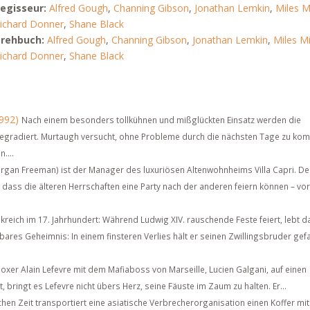
egisseur:
Alfred Gough
,
Channing Gibson
,
Jonathan Lemkin
,
Miles Mi
ichard Donner
,
Shane Black
rehbuch:
Alfred Gough
,
Channing Gibson
,
Jonathan Lemkin
,
Miles Mi
ichard Donner
,
Shane Black
1992)
Nach einem besonders tollkühnen und mißglückten Einsatz werden die
egradiert. Murtaugh versucht, ohne Probleme durch die nächsten Tage zu ko
....
rgan Freeman) ist der Manager des luxuriösen Altenwohnheims Villa Capri. D
 dass die älteren Herrschaften eine Party nach der anderen feiern können – vor
kreich im 17. Jahrhundert: Während Ludwig XIV. rauschende Feste feiert, lebt da
bares Geheimnis: In einem finsteren Verlies hält er seinen Zwillingsbruder gef
sboxer Alain Lefevre mit dem Mafiaboss von Marseille, Lucien Galgani, auf einen
 bringt es Lefevre nicht übers Herz, seine Fäuste im Zaum zu halten. Er...
hen Zeit transportiert eine asiatische Verbrecherorganisation einen Koffer mit 