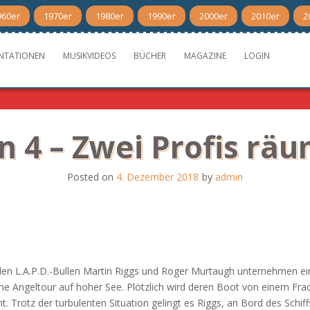
960er
1970er
1980er
1990er
2000er
2010er
2
NTATIONEN
MUSIKVIDEOS
BÜCHER
MAGAZINE
LOGIN
 4 – Zwei Profis räu
Posted on
4. Dezember 2018
by
admin
den L.A.P.D.-Bullen Martin Riggs und Roger Murtaugh unternehmen ei
che Angeltour auf hoher See. Plötzlich wird deren Boot von einem Fra
. Trotz der turbulenten Situation gelingt es Riggs, an Bord des Schiff