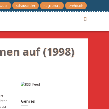
020er
Schauspieler
Regisseure
Drehbuch
men auf (1998)
ne
chter
Genres
s zu