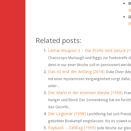
R
R
D
R
Related posts:
Lethal Weapon 3 – Die Profis sind zurück (
Chaoscops Murtaugh und Riggs zur Funkstreife d
denn in nur einer Woche soll er pensioniert werden
Das ist erst der Anfang (2018)
Duke Diver (Mo
mit einer mysteriösen Vergangenheit sorgt dafür,
unter...
Der Mann in der eisernen Maske (1998)
Fran
Hunger und Elend. Der Sonnenkönig hat ein furcht
das Gesicht...
Der Legionär (1998)
Leichtfertig hat sich Prei
getürkten Boxkampf eingelassen. Als es soweit ist,
Payback – Zahltag (1999)
Jede Woche zur gleic