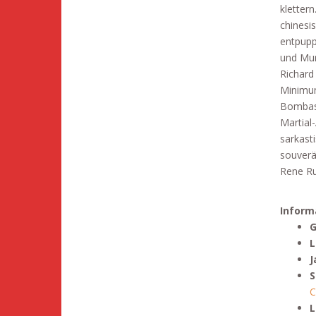
kletter
chinesi
entpupp
und Mur
Richard
Minimum
Bombast
Martial
sarkast
souverä
Rene Ru
Inform
G
L
J
S
C
L