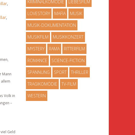
KRIMINALKOMÖDIE
LIEBESFILM
llar
,
LOVESTORY
MAFIA
MUSIK
llar
,
MUSIK-DOKUMENTATION
MUSIKFILM
MUSIKKONZERT
MYSTERY
RAMA
RITTERFILM
mmen,
ROMANCE
SCIENCE-FICTION
SPANNUNG
SPORT
THRILLER
er Mann
 allem
TRAGIKOMÖDIE
TV-FILM
WESTERN
s Volk in
angen –
viel Geld