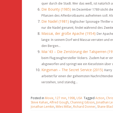
quer durch die Stadt. Wer das weiß, ist natürlich a
Die Bounty (1985)
Im Dezember 1789 sticht die "
Pflanzen des Affenbrotbaums aufnehmen soll. Als d
Die Nadel (1981)
Englischer Spionage-Thriller
nur die Nadel genannt, findet während des Zweiten 
Massai, der große Apache (1954)
Der Apache 
lange: In seinem Dorf wird Massai verraten und
den Bergen...
Mai ’43 – Die Zerstörung der Talsperren (19
beim Flugzeughersteller Vickers. Zudem hat er e
abgeworfen und springt wie ein Kieselstein über d
Kingsman – The Secret Service (2015)
Harry 
arbeitet für einen der geheimsten Nachrichtendie
verstehen, sind ständig...
Posted in
Movie
,
127 min
,
1998
,
USA
Tagged
Action
,
Chri
Steve Kahan
,
Alfred Gough
,
Channing Gibson
,
Jonathan L
Jonathan Lemkin
,
Miles Millar
,
Richard Donner
,
Shane Blac