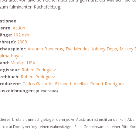
zum fulminanten Rachefeldzug.
ationen:
enre:
Action
änge:
102 min
ahre(e):
2003
chauspieler:
Antonio Banderas
,
Eva Mendes
,
Johnny Depp
,
Mickey 
alma Hayek
and:
Mexiko
,
USA
egisseur:
Robert Rodriguez
rehbuch:
Robert Rodriguez
roduzent:
Carlos Gallardo
,
Elizabeth Avellan
,
Robert Rodriguez
uszeichnungen:
(lt. Wikipedia)
Sicherer, brutaler, unnachgiebiger denn je. An Ausbruch ist nicht zu denken. Aber
-Bürokrat Donny verfolgt einen wahnwitzigen Plan. Gemeinsam mit einer Elite-