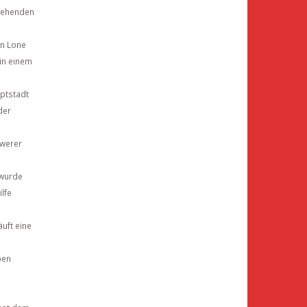
ssehenden
.
en Lone
in einem
uptstadt
der
hwerer
 wurde
lfe
äuft eine
ben