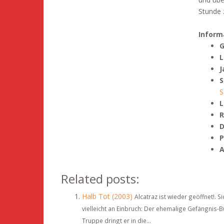
Stunde 
Inform
G
L
J
S
S
L
R
D
P
A
Related posts:
Halb Tot (2003)
Alcatraz ist wieder geöffnet!. 
vielleicht an Einbruch: Der ehemalige Gefängnis
Truppe dringt er in die...