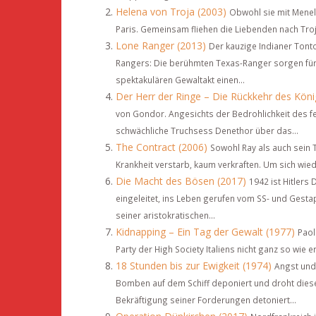
Helena von Troja (2003)
Obwohl sie mit Menela
Paris. Gemeinsam fliehen die Liebenden nach Troj
Lone Ranger (2013)
Der kauzige Indianer Tont
Rangers: Die berühmten Texas-Ranger sorgen für 
spektakulären Gewaltakt einen...
Der Herr der Ringe – Die Rückkehr des Köni
von Gondor. Angesichts der Bedrohlichkeit des f
schwächliche Truchsess Denethor über das...
The Contract (2006)
Sowohl Ray als auch sein 
Krankheit verstarb, kaum verkraften. Um sich wie
Die Macht des Bösen (2017)
1942 ist Hitlers
eingeleitet, ins Leben gerufen vom SS- und Gestap
seiner aristokratischen...
Kidnapping – Ein Tag der Gewalt (1977)
Paol
Party der High Society Italiens nicht ganz so wie 
18 Stunden bis zur Ewigkeit (1974)
Angst und
Bomben auf dem Schiff deponiert und droht diese z
Bekräftigung seiner Forderungen detoniert...