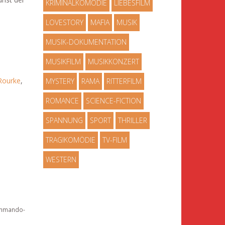
KRIMINALKOMÖDIE
LIEBESFILM
LOVESTORY
MAFIA
MUSIK
MUSIK-DOKUMENTATION
MUSIKFILM
MUSIKKONZERT
Rourke
,
MYSTERY
RAMA
RITTERFILM
ROMANCE
SCIENCE-FICTION
SPANNUNG
SPORT
THRILLER
TRAGIKOMÖDIE
TV-FILM
WESTERN
Kommando-