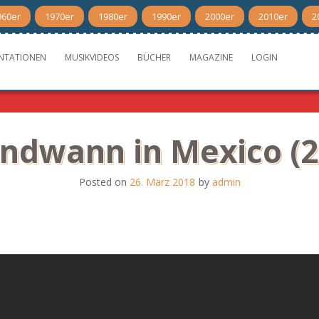
960er
1970er
1980er
1990er
2000er
2010er
2
NTATIONEN
MUSIKVIDEOS
BÜCHER
MAGAZINE
LOGIN
endwann in Mexico (2
Posted on
26. März 2018
by
admin