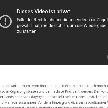
aron Barillo träumt vom finalen Coup: In einem Staatsstreich möchte
ische Regierung stürzen und der nächste Präsident werden. Der korr
nt Sands hat etwas dagegen und schließt sich mit dem Profikiller und 
ind Mariachi zusammen. Vor dem Hintergrund diverser revolutionärer 
rschattet von diversen Geheimdienstintrigen nutzt der Mariachi die G