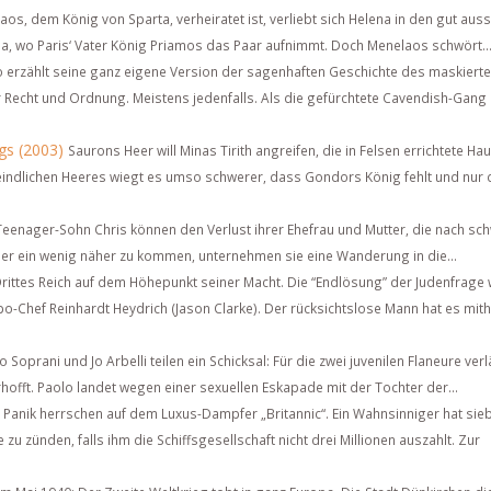
os, dem König von Sparta, verheiratet ist, verliebt sich Helena in den gut au
a, wo Paris‘ Vater König Priamos das Paar aufnimmt. Doch Menelaos schwört..
o erzählt seine ganz eigene Version der sagenhaften Geschichte des maskiert
Recht und Ordnung. Meistens jedenfalls. Als die gefürchtete Cavendish-Gang 
gs (2003)
Saurons Heer will Minas Tirith angreifen, die in Felsen errichtete Ha
eindlichen Heeres wiegt es umso schwerer, dass Gondors König fehlt und nur 
Teenager-Sohn Chris können den Verlust ihrer Ehefrau und Mutter, die nach sc
der ein wenig näher zu kommen, unternehmen sie eine Wanderung in die...
 Drittes Reich auf dem Höhepunkt seiner Macht. Die “Endlösung” der Judenfrage
o-Chef Reinhardt Heydrich (Jason Clarke). Der rücksichtslose Mann hat es mithi
o Soprani und Jo Arbelli teilen ein Schicksal: Für die zwei juvenilen Flaneure verl
erhofft. Paolo landet wegen einer sexuellen Eskapade mit der Tochter der...
 Panik herrschen auf dem Luxus-Dampfer „Britannic“. Ein Wahnsinniger hat sie
u zünden, falls ihm die Schiffsgesellschaft nicht drei Millionen auszahlt. Zur