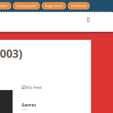
020er
Schauspieler
Regisseure
Drehbuch
003)
Genres