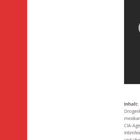
Inhalt:
Drogenb
mexikan
CIA-Age
Intimfe
und übe