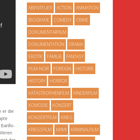
ABENTEUER
ACTION
ANIMATION
BIOGRAFIE
COMEDY
CRIME
DOKUMENTARFILM
DOKUMENTATION
DRAMA
EROTIK
FAMILIE
FANTASY
FILM-NOIR
FOREIGN
HISTORIE
HISTORY
HORROR
KATASTROPHENFILM
KINDERFILM
KOMÖDIE
KONZERT
 er die
KONZERTFILM
KRIEG
upte
Barillo-
KRIEGSFILM
KRIMI
KRIMINALFILM
Wirren
unst der