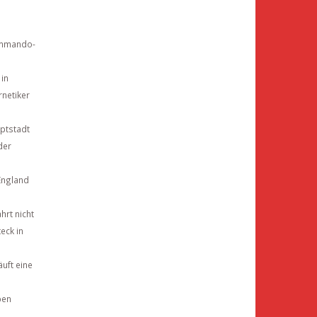
Kommando-
 in
netiker
uptstadt
der
England
hrt nicht
eck in
äuft eine
ben