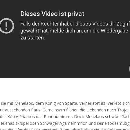
sie mit Menelaos, dem König von Sparta, verheiratet ist, verliebt sic
gut aussehenden Paris. Gemeinsam fliehen die Liebenden nach Troja,
Vater König Priamos das Paar aufnimmt. Doch Menelaos schwört Rac
 Helenas skrupellosen Schwager Agamemmnon und seine todesmutig
 an die Ufer der Festungsstadt. Zehn Jahre halten sie die Belagerung