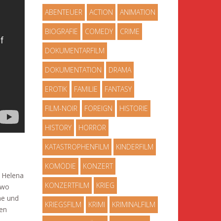
ABENTEUER
ACTION
ANIMATION
BIOGRAFIE
COMEDY
CRIME
DOKUMENTARFILM
DOKUMENTATION
DRAMA
EROTIK
FAMILIE
FANTASY
FILM-NOIR
FOREIGN
HISTORIE
HISTORY
HORROR
KATASTROPHENFILM
KINDERFILM
KOMÖDIE
KONZERT
h Helena
KONZERTFILM
KRIEG
 wo
he und
KRIEGSFILM
KRIMI
KRIMINALFILM
en