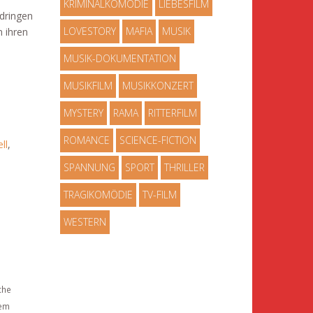
KRIMINALKOMÖDIE
LIEBESFILM
ndringen
LOVESTORY
MAFIA
MUSIK
 ihren
MUSIK-DOKUMENTATION
MUSIKFILM
MUSIKKONZERT
MYSTERY
RAMA
RITTERFILM
ROMANCE
SCIENCE-FICTION
ll
,
SPANNUNG
SPORT
THRILLER
TRAGIKOMÖDIE
TV-FILM
WESTERN
che
dem