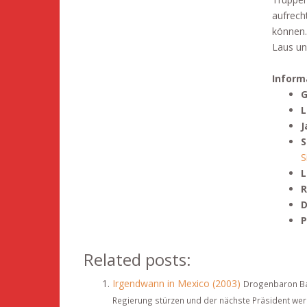
aufrecht
können.
Laus un
Inform
G
L
J
S
S
L
R
D
P
Related posts:
Irgendwann in Mexico (2003)
Drogenbaron Bar
Regierung stürzen und der nächste Präsident wer