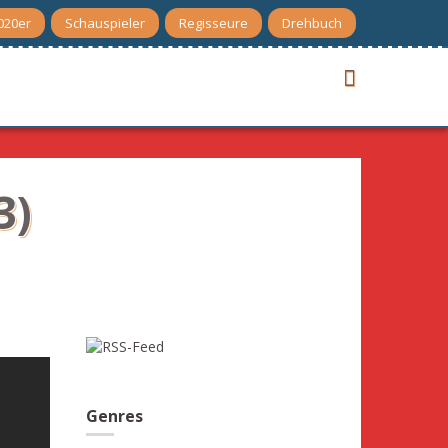
020er
Schauspieler
Regisseure
Drehbuch
3)
Genres