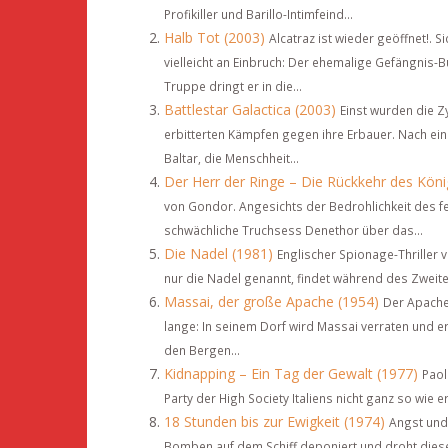
Profikiller und Barillo-Intimfeind...
Halb Tot (2003)
Alcatraz ist wieder geöffnet!. 
vielleicht an Einbruch: Der ehemalige Gefängnis
Truppe dringt er in die...
Battlestar Galactica (2003)
Einst wurden die Z
erbitterten Kämpfen gegen ihre Erbauer. Nach ei
Baltar, die Menschheit...
Der Herr der Ringe – Die Rückkehr des Köni
von Gondor. Angesichts der Bedrohlichkeit des f
schwächliche Truchsess Denethor über das...
Die Nadel (1981)
Englischer Spionage-Thriller
nur die Nadel genannt, findet während des Zweiten 
Massai, der große Apache (1954)
Der Apache 
lange: In seinem Dorf wird Massai verraten und
den Bergen...
Kidnapping – Ein Tag der Gewalt (1977)
Paol
Party der High Society Italiens nicht ganz so wie 
18 Stunden bis zur Ewigkeit (1974)
Angst und
Bomben auf dem Schiff deponiert und droht diese z