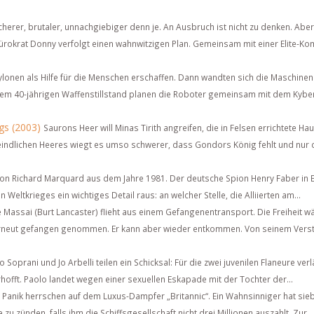
Sicherer, brutaler, unnachgiebiger denn je. An Ausbruch ist nicht zu denken. Aber
-Bürokrat Donny verfolgt einen wahnwitzigen Plan. Gemeinsam mit einer Elite-
ylonen als Hilfe für die Menschen erschaffen. Dann wandten sich die Maschinen
nem 40-jährigen Waffenstillstand planen die Roboter gemeinsam mit dem Kyber
gs (2003)
Saurons Heer will Minas Tirith angreifen, die in Felsen errichtete Ha
eindlichen Heeres wiegt es umso schwerer, dass Gondors König fehlt und nur 
 von Richard Marquard aus dem Jahre 1981. Der deutsche Spion Henry Faber in 
Weltkrieges ein wichtiges Detail raus: an welcher Stelle, die Alliierten am...
Massai (Burt Lancaster) flieht aus einem Gefangenentransport. Die Freiheit wä
 erneut gefangen genommen. Er kann aber wieder entkommen. Von seinem Verst
o Soprani und Jo Arbelli teilen ein Schicksal: Für die zwei juvenilen Flaneure verl
erhofft. Paolo landet wegen einer sexuellen Eskapade mit der Tochter der...
 Panik herrschen auf dem Luxus-Dampfer „Britannic“. Ein Wahnsinniger hat sie
u zünden, falls ihm die Schiffsgesellschaft nicht drei Millionen auszahlt. Zur