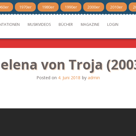
960er
1970er
1980er
1990er
2000er
2010er
2
NTATIONEN
MUSIKVIDEOS
BÜCHER
MAGAZINE
LOGIN
elena von Troja (200
Posted on
4. Juni 2018
by
admin