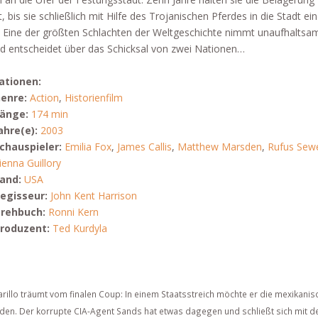
, bis sie schließlich mit Hilfe des Trojanischen Pferdes in die Stadt ei
 Eine der größten Schlachten der Weltgeschichte nimmt unaufhaltsam
d entscheidet über das Schicksal von zwei Nationen…
ationen:
enre:
Action
,
Historienfilm
änge:
174 min
ahre(e):
2003
chauspieler:
Emilia Fox
,
James Callis
,
Matthew Marsden
,
Rufus Sewe
ienna Guillory
and:
USA
egisseur:
John Kent Harrison
rehbuch:
Ronni Kern
roduzent:
Ted Kurdyla
illo träumt vom finalen Coup: In einem Staatsstreich möchte er die mexikanis
den. Der korrupte CIA-Agent Sands hat etwas dagegen und schließt sich mit 