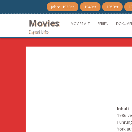
Skip
Jahre: 1930er
1940er
1950er
1
to
content
Movies
MOVIES A-Z
SERIEN
DOKUME
Digital Life
Inhalt:
1986 ve
Führung
York au