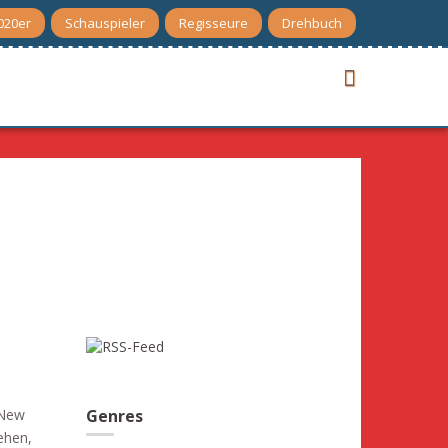
020er
Schauspieler
Regisseure
Drehbuch
 New
Genres
ehen,