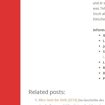
und er 
was Tefl
Doch al
Entschei
Inform
G
L
J
S
L
L
R
D
P
Related posts:
Alles Geld der Welt (2018)
Die Geschichte des 