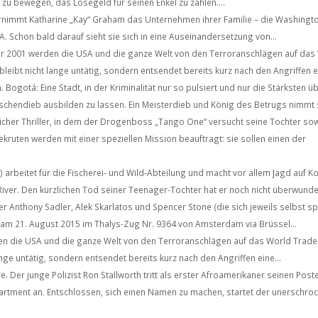
 zu bewegen, das Lösegeld für seinen Enkel zu zahlen....
rnimmt Katharine „Kay“ Graham das Unternehmen ihrer Familie – die Washingto
. Schon bald darauf sieht sie sich in eine Auseinandersetzung von...
 2001 werden die USA und die ganze Welt von den Terroranschlägen auf das
leibt nicht lange untätig, sondern entsendet bereits kurz nach den Angriffen ei
 Bogotá: Eine Stadt, in der Kriminalität nur so pulsiert und nur die Stärksten ü
schendieb ausbilden zu lassen. Ein Meisterdieb und König des Betrugs nimmt s
cher Thriller, in dem der Drogenboss „Tango One“ versucht seine Tochter sow
kruten werden mit einer speziellen Mission beauftragt: sie sollen einen der
 arbeitet für die Fischerei- und Wild-Abteilung und macht vor allem Jagd auf K
iver. Den kürzlichen Tod seiner Teenager-Tochter hat er noch nicht überwunden
r Anthony Sadler, Alek Skarlatos und Spencer Stone (die sich jeweils selbst sp
am 21. August 2015 im Thalys-Zug Nr. 9364 von Amsterdam via Brüssel...
n die USA und die ganze Welt von den Terroranschlägen auf das World Trade
nge untätig, sondern entsendet bereits kurz nach den Angriffen eine...
e. Der junge Polizist Ron Stallworth tritt als erster Afroamerikaner seinen Post
rtment an. Entschlossen, sich einen Namen zu machen, startet der unerschro