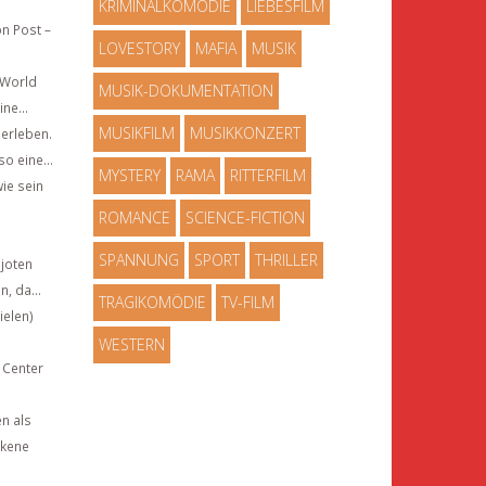
KRIMINALKOMÖDIE
LIEBESFILM
n Post –
LOVESTORY
MAFIA
MUSIK
 World
MUSIK-DOKUMENTATION
ne...
MUSIKFILM
MUSIKKONZERT
berleben.
o eine...
MYSTERY
RAMA
RITTERFILM
ie sein
ROMANCE
SCIENCE-FICTION
SPANNUNG
SPORT
THRILLER
ojoten
, da...
TRAGIKOMÖDIE
TV-FILM
ielen)
WESTERN
 Center
en als
ckene