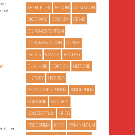
ren,
ABENTEUER
ACTION
ANIMATION
 hat.
BIOGRAFIE
COMEDY
CRIME
DOKUMENTARFILM
DOKUMENTATION
DRAMA
EROTIK
FAMILIE
FANTASY
er
FILM-NOIR
FOREIGN
HISTORIE
HISTORY
HORROR
KATASTROPHENFILM
KINDERFILM
KOMÖDIE
KONZERT
KONZERTFILM
KRIEG
KRIEGSFILM
KRIMI
KRIMINALFILM
er Mutter