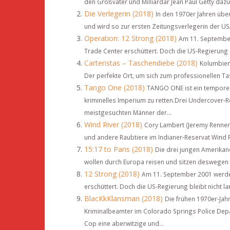
den Großvater und Milliardär Jean Paul Getty dazu
Die Verlegerin (2018)
In den 1970er Jahren übe
und wird so zur ersten Zeitungsverlegerin der USA
Operation: 12 Strong (2018)
Am 11. September
Trade Center erschüttert. Doch die US-Regierung b
Carteristas – Taschendiebe (2018)
Kolumbien.
Der perfekte Ort, um sich zum professionellen Ta
Tango One (2018)
TANGO ONE ist ein temporei
kriminelles Imperium zu retten.Drei Undercover-Re
meistgesuchten Männer der...
Wind River (2018)
Cory Lambert (Jeremy Renner)
und andere Raubtiere im Indianer-Reservat Wind R
15:17 to Paris (2018)
Die drei jungen Amerikane
wollen durch Europa reisen und sitzen deswegen 
12 Strong (2018)
Am 11. September 2001 werde
erschüttert. Doch die US-Regierung bleibt nicht la
BlacKkKlansman (2018)
Die frühen 1970er-Jahr
Kriminalbeamter im Colorado Springs Police Depa
Cop eine aberwitzige und...