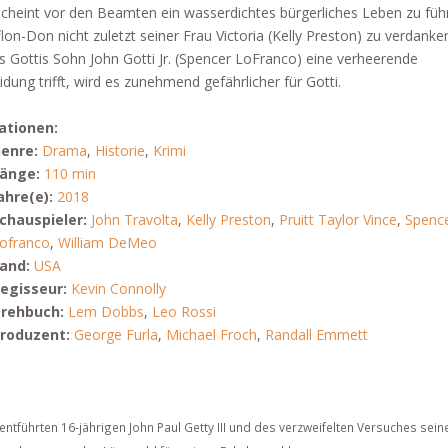
scheint vor den Beamten ein wasserdichtes bürgerliches Leben zu füh
on-Don nicht zuletzt seiner Frau Victoria (Kelly Preston) zu verdanken
s Gottis Sohn John Gotti Jr. (Spencer LoFranco) eine verheerende
dung trifft, wird es zunehmend gefährlicher für Gotti.
ationen:
enre:
Drama
,
Historie
,
Krimi
änge:
110 min
ahre(e):
2018
chauspieler:
John Travolta
,
Kelly Preston
,
Pruitt Taylor Vince
,
Spenc
ofranco
,
William DeMeo
and:
USA
egisseur:
Kevin Connolly
rehbuch:
Lem Dobbs
,
Leo Rossi
roduzent:
George Furla
,
Michael Froch
,
Randall Emmett
entführten 16-jährigen John Paul Getty III und des verzweifelten Versuches sein