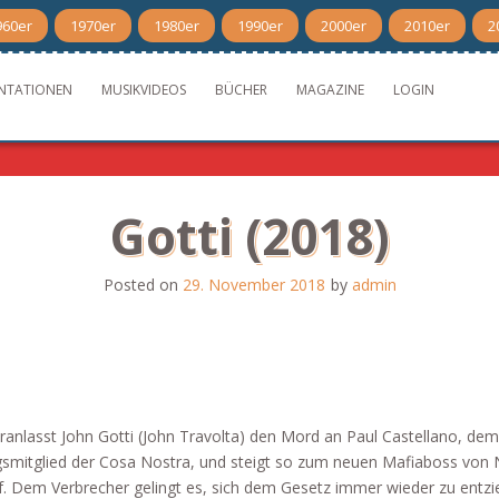
960er
1970er
1980er
1990er
2000er
2010er
2
NTATIONEN
MUSIKVIDEOS
BÜCHER
MAGAZINE
LOGIN
Gotti (2018)
Posted on
29. November 2018
by
admin
ranlasst John Gotti (John Travolta) den Mord an Paul Castellano, dem
smitglied der Cosa Nostra, und steigt so zum neuen Mafiaboss von
f. Dem Verbrecher gelingt es, sich dem Gesetz immer wieder zu entzi