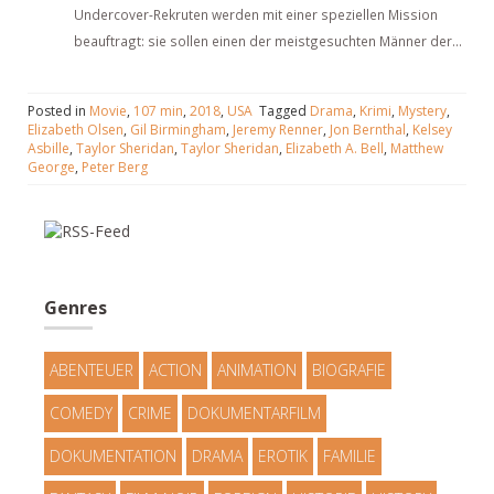
Undercover-Rekruten werden mit einer speziellen Mission
beauftragt: sie sollen einen der meistgesuchten Männer der...
Posted in
Movie
,
107 min
,
2018
,
USA
Tagged
Drama
,
Krimi
,
Mystery
,
Elizabeth Olsen
,
Gil Birmingham
,
Jeremy Renner
,
Jon Bernthal
,
Kelsey
Asbille
,
Taylor Sheridan
,
Taylor Sheridan
,
Elizabeth A. Bell
,
Matthew
George
,
Peter Berg
Genres
ABENTEUER
ACTION
ANIMATION
BIOGRAFIE
COMEDY
CRIME
DOKUMENTARFILM
DOKUMENTATION
DRAMA
EROTIK
FAMILIE