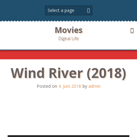
Skip
to
content
Movies
Digital Life
Wind River (2018)
Posted on
4. Juni 2018
by
admin