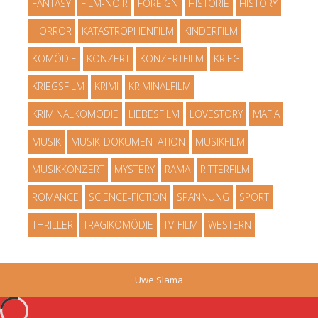
FANTASY
FILM-NOIR
FOREIGN
HISTORIE
HISTORY
HORROR
KATASTROPHENFILM
KINDERFILM
KOMÖDIE
KONZERT
KONZERTFILM
KRIEG
KRIEGSFILM
KRIMI
KRIMINALFILM
KRIMINALKOMÖDIE
LIEBESFILM
LOVESTORY
MAFIA
MUSIK
MUSIK-DOKUMENTATION
MUSIKFILM
MUSIKKONZERT
MYSTERY
RAMA
RITTERFILM
ROMANCE
SCIENCE-FICTION
SPANNUNG
SPORT
THRILLER
TRAGIKOMÖDIE
TV-FILM
WESTERN
Uwe Slama