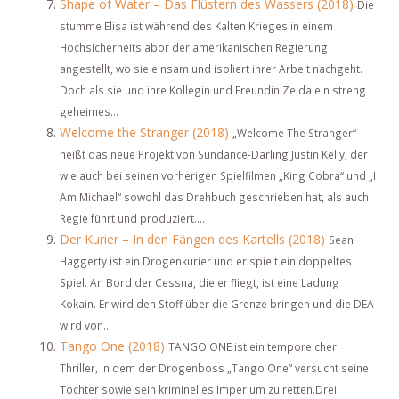
Shape of Water – Das Flüstern des Wassers (2018)
Die
stumme Elisa ist während des Kalten Krieges in einem
Hochsicherheitslabor der amerikanischen Regierung
angestellt, wo sie einsam und isoliert ihrer Arbeit nachgeht.
Doch als sie und ihre Kollegin und Freundin Zelda ein streng
geheimes...
Welcome the Stranger (2018)
„Welcome The Stranger“
heißt das neue Projekt von Sundance-Darling Justin Kelly, der
wie auch bei seinen vorherigen Spielfilmen „King Cobra“ und „I
Am Michael“ sowohl das Drehbuch geschrieben hat, als auch
Regie führt und produziert....
Der Kurier – In den Fängen des Kartells (2018)
Sean
Haggerty ist ein Drogenkurier und er spielt ein doppeltes
Spiel. An Bord der Cessna, die er fliegt, ist eine Ladung
Kokain. Er wird den Stoff über die Grenze bringen und die DEA
wird von...
Tango One (2018)
TANGO ONE ist ein temporeicher
Thriller, in dem der Drogenboss „Tango One“ versucht seine
Tochter sowie sein kriminelles Imperium zu retten.Drei