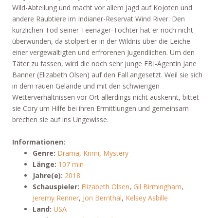
Wild-Abteilung und macht vor allem Jagd auf Kojoten und
andere Raubtiere im Indianer-Reservat Wind River. Den
kürzlichen Tod seiner Teenager-Tochter hat er noch nicht
überwunden, da stolpert er in der Wildnis über die Leiche
einer vergewaltigten und erfrorenen Jugendlichen. Um den
Täter zu fassen, wird die noch sehr junge FBI-Agentin Jane
Banner (Elizabeth Olsen) auf den Fall angesetzt. Weil sie sich
in dem rauen Gelände und mit den schwierigen
Wetterverhältnissen vor Ort allerdings nicht auskennt, bittet
sie Cory um Hilfe bei ihren Ermittlungen und gemeinsam
brechen sie auf ins Ungewisse.
Informationen:
Genre:
Drama
,
Krimi
,
Mystery
Länge:
107 min
Jahre(e):
2018
Schauspieler:
Elizabeth Olsen
,
Gil Birmingham
,
Jeremy Renner
,
Jon Bernthal
,
Kelsey Asbille
Land:
USA