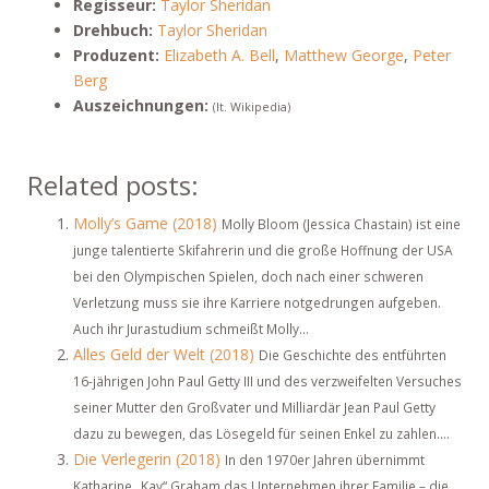
Regisseur:
Taylor Sheridan
Drehbuch:
Taylor Sheridan
Produzent:
Elizabeth A. Bell
,
Matthew George
,
Peter
Berg
Auszeichnungen:
(lt. Wikipedia)
Related posts:
Molly’s Game (2018)
Molly Bloom (Jessica Chastain) ist eine
junge talentierte Skifahrerin und die große Hoffnung der USA
bei den Olympischen Spielen, doch nach einer schweren
Verletzung muss sie ihre Karriere notgedrungen aufgeben.
Auch ihr Jurastudium schmeißt Molly...
Alles Geld der Welt (2018)
Die Geschichte des entführten
16-jährigen John Paul Getty III und des verzweifelten Versuches
seiner Mutter den Großvater und Milliardär Jean Paul Getty
dazu zu bewegen, das Lösegeld für seinen Enkel zu zahlen....
Die Verlegerin (2018)
In den 1970er Jahren übernimmt
Katharine „Kay“ Graham das Unternehmen ihrer Familie – die