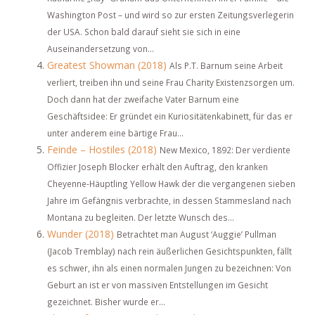
Washington Post – und wird so zur ersten Zeitungsverlegerin
der USA. Schon bald darauf sieht sie sich in eine
Auseinandersetzung von...
Greatest Showman (2018)
Als P.T. Barnum seine Arbeit
verliert, treiben ihn und seine Frau Charity Existenzsorgen um.
Doch dann hat der zweifache Vater Barnum eine
Geschäftsidee: Er gründet ein Kuriositätenkabinett, für das er
unter anderem eine bärtige Frau...
Feinde – Hostiles (2018)
New Mexico, 1892: Der verdiente
Offizier Joseph Blocker erhält den Auftrag, den kranken
Cheyenne-Häuptling Yellow Hawk der die vergangenen sieben
Jahre im Gefängnis verbrachte, in dessen Stammesland nach
Montana zu begleiten. Der letzte Wunsch des...
Wunder (2018)
Betrachtet man August ‘Auggie’ Pullman
(Jacob Tremblay) nach rein äußerlichen Gesichtspunkten, fällt
es schwer, ihn als einen normalen Jungen zu bezeichnen: Von
Geburt an ist er von massiven Entstellungen im Gesicht
gezeichnet. Bisher wurde er...