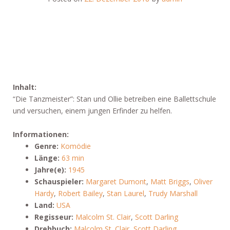
Inhalt:
“Die Tanzmeister”: Stan und Ollie betreiben eine Ballettschule
und versuchen, einem jungen Erfinder zu helfen.
Informationen:
Genre:
Komödie
Länge:
63 min
Jahre(e):
1945
Schauspieler:
Margaret Dumont
,
Matt Briggs
,
Oliver
Hardy
,
Robert Bailey
,
Stan Laurel
,
Trudy Marshall
Land:
USA
Regisseur:
Malcolm St. Clair
,
Scott Darling
Drehbuch:
Malcolm St. Clair
,
Scott Darling