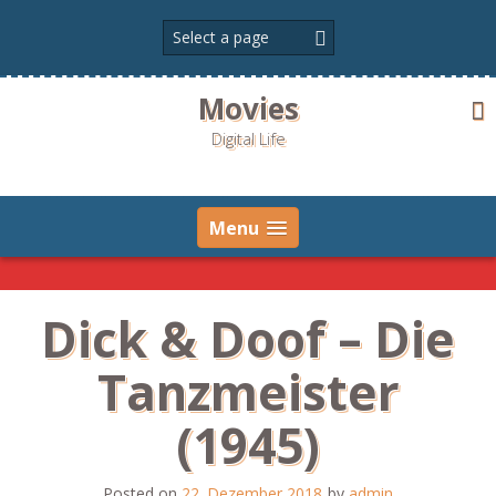
Skip
to
content
Movies
Digital Life
Menu
Dick & Doof – Die
Tanzmeister
(1945)
Posted on
22. Dezember 2018
by
admin