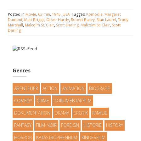
Posted in
Movie
,
63 min
,
1945
,
USA
Tagged
Komödie
,
Margaret
Dumont
,
Matt Briggs
,
Oliver Hardy
,
Robert Bailey
,
Stan Laurel
,
Trudy
Marshall
,
Malcolm St. Clair
,
Scott Darling
,
Malcolm St. Clair
,
Scott
Darling
Genres
ABENTEUER
ACTION
ANIMATION
BIOGRAFIE
COMEDY
CRIME
DOKUMENTARFILM
DOKUMENTATION
DRAMA
EROTIK
FAMILIE
FANTASY
FILM-NOIR
FOREIGN
HISTORIE
HISTORY
HORROR
KATASTROPHENFILM
KINDERFILM