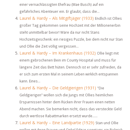
einer vernachlässigten Ehefrau (Mae Busch) auf ein
gefährliches Abenteuer ein. Er glaubt, dass die...
Laurel & Hardy – Als Mitgiftjäger (1933)
Endlich ist Ollies
großer Tag gekommen seine Hochzeit mit der Millionenerbin
steht unmittelbar bevor! Wäre da nur nicht Stans
Hochzeitsgeschenk: ein riesiges Puzzle, bei dem nicht nur Stan
und Ollie die Zeit völlig vergessen...
Laurel & Hardy – Im Krankenhaus (1932)
Ollie liegt mit
einem gebrochenen Bein im County Hospital und muss für
längere Zeit das Bett hüten. Dennoch ist er sehr zufrieden, da
er sich zum ersten Mal in seinem Leben wirklich entspannen
kann. Eines...
Laurel & Hardy – Die Geldgierigen (1931)
"Die
Geldgierigen" wollen sich die Jungs mit Ollies heimlichen
Ersparnissen hinter dem Rücken ihrer Frauen einen netten
Abend machen. Sie bemerken nicht, dass das versteckte Geld
durch wertlose Rabattmarken ersetzt wurde......
Laurel & Hardy – Eine Landpartie (1929)
Stan und Ollie
wollen mit ihren Frauen und Onkel Edgar sonntags ein Picknick