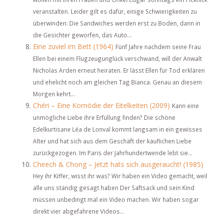
veranstalten. Leider gilt es dafür, einige Schwierigkeiten zu
überwinden: Die Sandwiches werden erst zu Boden, dann in
die Gesichter geworfen, das Auto...
Eine zuviel im Bett (1964)
Fünf Jahre nachdem seine Frau
Ellen bei einem Flugzeugunglück verschwand, will der Anwalt
Nicholas Arden erneut heiraten. Er lässt Ellen für Tod erklären
und ehelicht noch am gleichen Tag Bianca. Genau an diesem
Morgen kehrt...
Chéri – Eine Komödie der Eitelkeiten (2009)
Kann eine
unmögliche Liebe ihre Erfüllung finden? Die schöne
Edelkurtisane Léa de Lonval kommt langsam in ein gewisses
Alter und hat sich aus dem Geschäft der käuflichen Liebe
zurückgezogen. Im Paris der Jahrhundertwende lebt sie...
Cheech & Chong – Jetzt hats sich ausgeraucht! (1985)
Hey ihr Kiffer, wisst ihr was? Wir haben ein Video gemacht, weil
alle uns ständig gesagt haben Der Saftsack und sein Kind
müssen unbedingt mal ein Video machen. Wir haben sogar
direkt vier abgefahrene Videos...