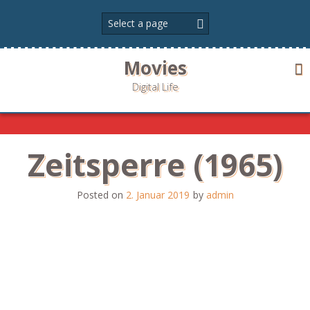
Skip
to
content
Movies
Digital Life
Zeitsperre (1965)
Posted on
2. Januar 2019
by
admin