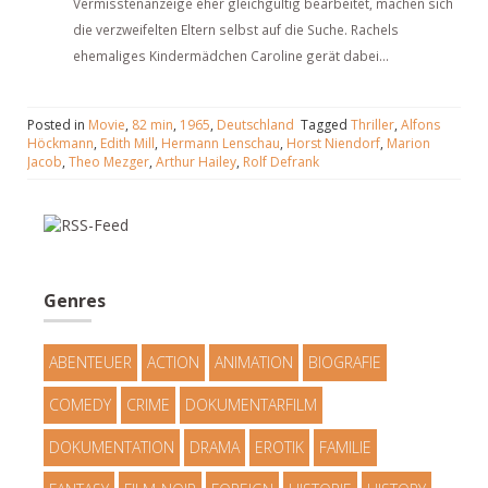
Vermisstenanzeige eher gleichgültig bearbeitet, machen sich
die verzweifelten Eltern selbst auf die Suche. Rachels
ehemaliges Kindermädchen Caroline gerät dabei...
Posted in
Movie
,
82 min
,
1965
,
Deutschland
Tagged
Thriller
,
Alfons
Höckmann
,
Edith Mill
,
Hermann Lenschau
,
Horst Niendorf
,
Marion
Jacob
,
Theo Mezger
,
Arthur Hailey
,
Rolf Defrank
Genres
ABENTEUER
ACTION
ANIMATION
BIOGRAFIE
COMEDY
CRIME
DOKUMENTARFILM
DOKUMENTATION
DRAMA
EROTIK
FAMILIE