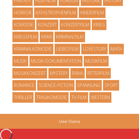
FANTASY
FILM-NOIR
FOREIGN
HISTORIE
HISTORY
HORROR
KATASTROPHENFILM
KINDERFILM
KOMÖDIE
KONZERT
KONZERTFILM
KRIEG
KRIEGSFILM
KRIMI
KRIMINALFILM
KRIMINALKOMÖDIE
LIEBESFILM
LOVESTORY
MAFIA
MUSIK
MUSIK-DOKUMENTATION
MUSIKFILM
MUSIKKONZERT
MYSTERY
RAMA
RITTERFILM
ROMANCE
SCIENCE-FICTION
SPANNUNG
SPORT
THRILLER
TRAGIKOMÖDIE
TV-FILM
WESTERN
Uwe Slama