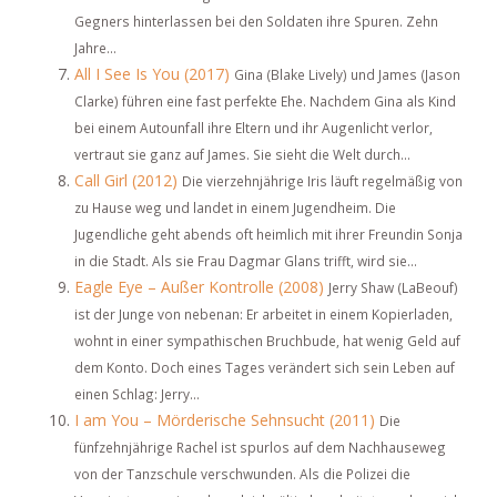
Gegners hinterlassen bei den Soldaten ihre Spuren. Zehn
Jahre...
All I See Is You (2017)
Gina (Blake Lively) und James (Jason
Clarke) führen eine fast perfekte Ehe. Nachdem Gina als Kind
bei einem Autounfall ihre Eltern und ihr Augenlicht verlor,
vertraut sie ganz auf James. Sie sieht die Welt durch...
Call Girl (2012)
Die vierzehnjährige Iris läuft regelmäßig von
zu Hause weg und landet in einem Jugendheim. Die
Jugendliche geht abends oft heimlich mit ihrer Freundin Sonja
in die Stadt. Als sie Frau Dagmar Glans trifft, wird sie...
Eagle Eye – Außer Kontrolle (2008)
Jerry Shaw (LaBeouf)
ist der Junge von nebenan: Er arbeitet in einem Kopierladen,
wohnt in einer sympathischen Bruchbude, hat wenig Geld auf
dem Konto. Doch eines Tages verändert sich sein Leben auf
einen Schlag: Jerry...
I am You – Mörderische Sehnsucht (2011)
Die
fünfzehnjährige Rachel ist spurlos auf dem Nachhauseweg
von der Tanzschule verschwunden. Als die Polizei die