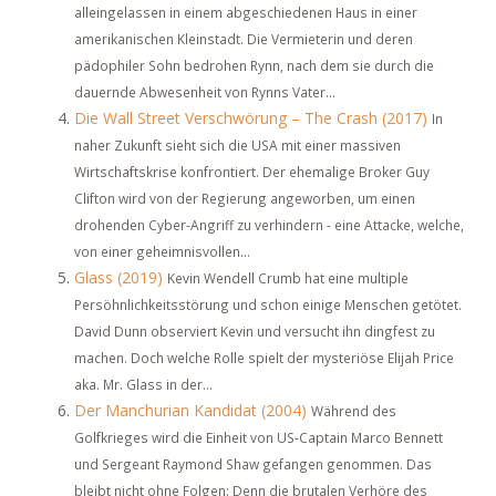
alleingelassen in einem abgeschiedenen Haus in einer
amerikanischen Kleinstadt. Die Vermieterin und deren
pädophiler Sohn bedrohen Rynn, nach dem sie durch die
dauernde Abwesenheit von Rynns Vater...
Die Wall Street Verschwörung – The Crash (2017)
In
naher Zukunft sieht sich die USA mit einer massiven
Wirtschaftskrise konfrontiert. Der ehemalige Broker Guy
Clifton wird von der Regierung angeworben, um einen
drohenden Cyber-Angriff zu verhindern - eine Attacke, welche,
von einer geheimnisvollen...
Glass (2019)
Kevin Wendell Crumb hat eine multiple
Persöhnlichkeitsstörung und schon einige Menschen getötet.
David Dunn observiert Kevin und versucht ihn dingfest zu
machen. Doch welche Rolle spielt der mysteriöse Elijah Price
aka. Mr. Glass in der...
Der Manchurian Kandidat (2004)
Während des
Golfkrieges wird die Einheit von US-Captain Marco Bennett
und Sergeant Raymond Shaw gefangen genommen. Das
bleibt nicht ohne Folgen: Denn die brutalen Verhöre des