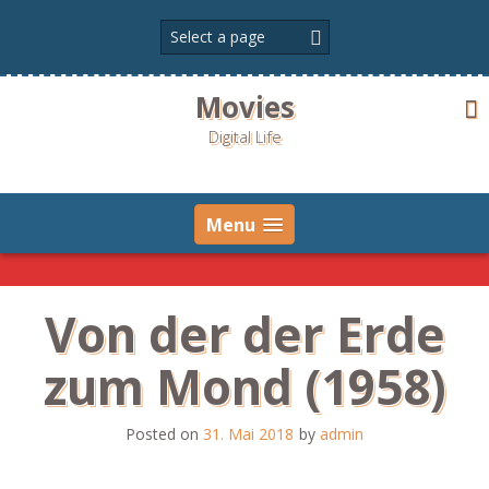
Skip
to
content
Movies
Digital Life
Menu
Von der der Erde
zum Mond (1958)
Posted on
31. Mai 2018
by
admin