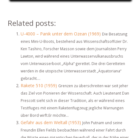
Related posts:
U-4000 – Panik unter dem Ozean (1969)
Die Besatzung
eines Mini-U-Boots, bestehend aus Wissenschaftsoffizier Dr.
Ken Tashiro, Forscher Masson sowie dem Journalisten Perry
Lawton, wird während eines Unterwasservulkanausbruchs
vom Unterwasserboot „Alpha“ gerettet. Die drei Geretteten
werden in die utopische Unterwasserstadt „Äquatoriana“
gebracht....
Rakete 510 (1959)
Grenzen zu überschreiten war seit jeher
das Ziel von Pionieren der Wissenschaft. Auch Lieutenant Dan
Prescott sieht sich in dieser Tradition, als er während eines
Testfluges mit einem Raketenflugzeug jegliche Warnungen
über Bord wirft.Er möchte...
Gefahr aus dem Weltall (1953)
John Putnam und seine
Freundin Ellen Fields beobachten während einer Fahrt durch
die Wüste einen gigantischen Feuerball, der in der Nähe einer