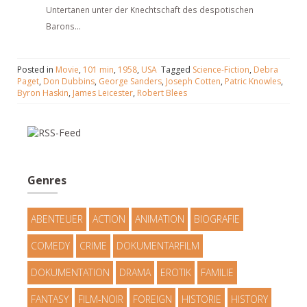
Untertanen unter der Knechtschaft des despotischen
Barons...
Posted in
Movie
,
101 min
,
1958
,
USA
Tagged
Science-Fiction
,
Debra
Paget
,
Don Dubbins
,
George Sanders
,
Joseph Cotten
,
Patric Knowles
,
Byron Haskin
,
James Leicester
,
Robert Blees
Genres
ABENTEUER
ACTION
ANIMATION
BIOGRAFIE
COMEDY
CRIME
DOKUMENTARFILM
DOKUMENTATION
DRAMA
EROTIK
FAMILIE
FANTASY
FILM-NOIR
FOREIGN
HISTORIE
HISTORY