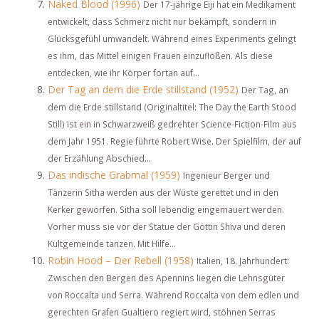
Naked Blood (1996)
Der 17-jährige Eiji hat ein Medikament
entwickelt, dass Schmerz nicht nur bekämpft, sondern in
Glücksgefühl umwandelt. Während eines Experiments gelingt
es ihm, das Mittel einigen Frauen einzuflößen. Als diese
entdecken, wie ihr Körper fortan auf...
Der Tag an dem die Erde stillstand (1952)
Der Tag, an
dem die Erde stillstand (Originaltitel: The Day the Earth Stood
Still) ist ein in Schwarzweiß gedrehter Science-Fiction-Film aus
dem Jahr 1951. Regie führte Robert Wise. Der Spielfilm, der auf
der Erzählung Abschied...
Das indische Grabmal (1959)
Ingenieur Berger und
Tänzerin Sitha werden aus der Wüste gerettet und in den
Kerker geworfen. Sitha soll lebendig eingemauert werden.
Vorher muss sie vor der Statue der Göttin Shiva und deren
Kultgemeinde tanzen. Mit Hilfe...
Robin Hood – Der Rebell (1958)
Italien, 18. Jahrhundert:
Zwischen den Bergen des Apennins liegen die Lehnsgüter
von Roccalta und Serra. Während Roccalta von dem edlen und
gerechten Grafen Gualtiero regiert wird, stöhnen Serras