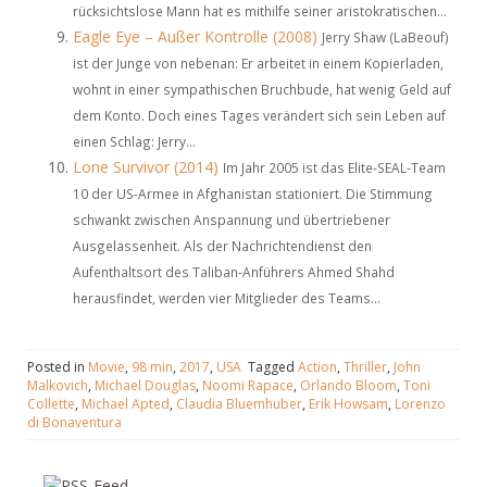
rücksichtslose Mann hat es mithilfe seiner aristokratischen...
Eagle Eye – Außer Kontrolle (2008)
Jerry Shaw (LaBeouf)
ist der Junge von nebenan: Er arbeitet in einem Kopierladen,
wohnt in einer sympathischen Bruchbude, hat wenig Geld auf
dem Konto. Doch eines Tages verändert sich sein Leben auf
einen Schlag: Jerry...
Lone Survivor (2014)
Im Jahr 2005 ist das Elite-SEAL-Team
10 der US-Armee in Afghanistan stationiert. Die Stimmung
schwankt zwischen Anspannung und übertriebener
Ausgelassenheit. Als der Nachrichtendienst den
Aufenthaltsort des Taliban-Anführers Ahmed Shahd
herausfindet, werden vier Mitglieder des Teams...
Posted in
Movie
,
98 min
,
2017
,
USA
Tagged
Action
,
Thriller
,
John
Malkovich
,
Michael Douglas
,
Noomi Rapace
,
Orlando Bloom
,
Toni
Collette
,
Michael Apted
,
Claudia Bluemhuber
,
Erik Howsam
,
Lorenzo
di Bonaventura