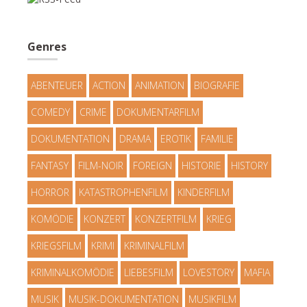
Genres
ABENTEUER
ACTION
ANIMATION
BIOGRAFIE
COMEDY
CRIME
DOKUMENTARFILM
DOKUMENTATION
DRAMA
EROTIK
FAMILIE
FANTASY
FILM-NOIR
FOREIGN
HISTORIE
HISTORY
HORROR
KATASTROPHENFILM
KINDERFILM
KOMÖDIE
KONZERT
KONZERTFILM
KRIEG
KRIEGSFILM
KRIMI
KRIMINALFILM
KRIMINALKOMÖDIE
LIEBESFILM
LOVESTORY
MAFIA
MUSIK
MUSIK-DOKUMENTATION
MUSIKFILM