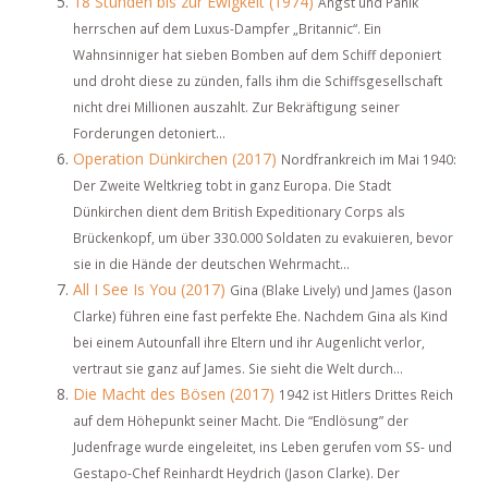
18 Stunden bis zur Ewigkeit (1974)
Angst und Panik
herrschen auf dem Luxus-Dampfer „Britannic“. Ein
Wahnsinniger hat sieben Bomben auf dem Schiff deponiert
und droht diese zu zünden, falls ihm die Schiffsgesellschaft
nicht drei Millionen auszahlt. Zur Bekräftigung seiner
Forderungen detoniert...
Operation Dünkirchen (2017)
Nordfrankreich im Mai 1940:
Der Zweite Weltkrieg tobt in ganz Europa. Die Stadt
Dünkirchen dient dem British Expeditionary Corps als
Brückenkopf, um über 330.000 Soldaten zu evakuieren, bevor
sie in die Hände der deutschen Wehrmacht...
All I See Is You (2017)
Gina (Blake Lively) und James (Jason
Clarke) führen eine fast perfekte Ehe. Nachdem Gina als Kind
bei einem Autounfall ihre Eltern und ihr Augenlicht verlor,
vertraut sie ganz auf James. Sie sieht die Welt durch...
Die Macht des Bösen (2017)
1942 ist Hitlers Drittes Reich
auf dem Höhepunkt seiner Macht. Die “Endlösung” der
Judenfrage wurde eingeleitet, ins Leben gerufen vom SS- und
Gestapo-Chef Reinhardt Heydrich (Jason Clarke). Der