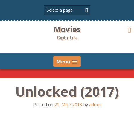
Skip
to
content
Movies
Digital Life
Menu
Unlocked (2017)
Posted on
21. März 2018
by
admin