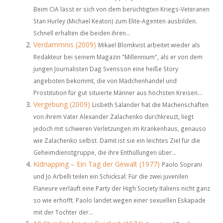
Beim CIA lässt er sich von dem berüchtigten Kriegs-Veteranen
Stan Hurley (Michael Keaton) zum Elite-Agenten ausbilden.
Schnell erhalten die beiden ihren...
Verdammnis (2009)
Mikael Blomkvist arbeitet wieder als
Redakteur bei seinem Magazin "Millennium", als er von dem
jungen Journalisten Dag Svensson eine heiße Story
angeboten bekommt, die von Mädchenhandel und
Prostitution für gut situierte Männer aus höchsten Kreisen...
Vergebung (2009)
Lisbeth Salander hat die Machenschaften
von ihrem Vater Alexander Zalachenko durchkreuzt, liegt
jedoch mit schweren Verletzungen im Krankenhaus, genauso
wie Zalachenko selbst. Damit ist sie ein leichtes Ziel für die
Geheimdienstgruppe, die ihre Enthüllungen über...
Kidnapping – Ein Tag der Gewalt (1977)
Paolo Soprani
und Jo Arbelli teilen ein Schicksal: Für die zwei juvenilen
Flaneure verläuft eine Party der High Society Italiens nicht ganz
so wie erhofft. Paolo landet wegen einer sexuellen Eskapade
mit der Tochter der...