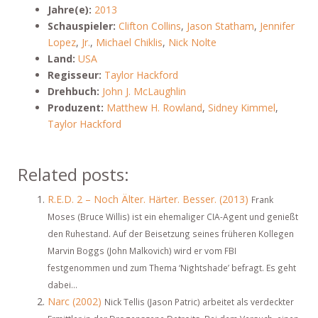
Jahre(e):
2013
Schauspieler:
Clifton Collins
,
Jason Statham
,
Jennifer
Lopez
,
Jr.
,
Michael Chiklis
,
Nick Nolte
Land:
USA
Regisseur:
Taylor Hackford
Drehbuch:
John J. McLaughlin
Produzent:
Matthew H. Rowland
,
Sidney Kimmel
,
Taylor Hackford
Related posts:
R.E.D. 2 – Noch Älter. Härter. Besser. (2013)
Frank
Moses (Bruce Willis) ist ein ehemaliger CIA-Agent und genießt
den Ruhestand. Auf der Beisetzung seines früheren Kollegen
Marvin Boggs (John Malkovich) wird er vom FBI
festgenommen und zum Thema ‘Nightshade’ befragt. Es geht
dabei...
Narc (2002)
Nick Tellis (Jason Patric) arbeitet als verdeckter