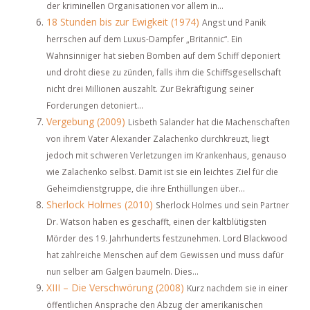
der kriminellen Organisationen vor allem in...
18 Stunden bis zur Ewigkeit (1974)
Angst und Panik
herrschen auf dem Luxus-Dampfer „Britannic“. Ein
Wahnsinniger hat sieben Bomben auf dem Schiff deponiert
und droht diese zu zünden, falls ihm die Schiffsgesellschaft
nicht drei Millionen auszahlt. Zur Bekräftigung seiner
Forderungen detoniert...
Vergebung (2009)
Lisbeth Salander hat die Machenschaften
von ihrem Vater Alexander Zalachenko durchkreuzt, liegt
jedoch mit schweren Verletzungen im Krankenhaus, genauso
wie Zalachenko selbst. Damit ist sie ein leichtes Ziel für die
Geheimdienstgruppe, die ihre Enthüllungen über...
Sherlock Holmes (2010)
Sherlock Holmes und sein Partner
Dr. Watson haben es geschafft, einen der kaltblütigsten
Mörder des 19. Jahrhunderts festzunehmen. Lord Blackwood
hat zahlreiche Menschen auf dem Gewissen und muss dafür
nun selber am Galgen baumeln. Dies...
XIII – Die Verschwörung (2008)
Kurz nachdem sie in einer
öffentlichen Ansprache den Abzug der amerikanischen