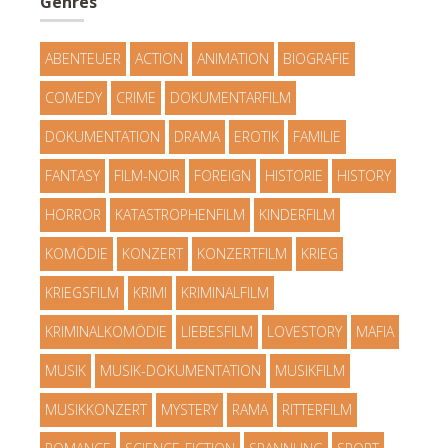
Genres
ABENTEUER
ACTION
ANIMATION
BIOGRAFIE
COMEDY
CRIME
DOKUMENTARFILM
DOKUMENTATION
DRAMA
EROTIK
FAMILIE
FANTASY
FILM-NOIR
FOREIGN
HISTORIE
HISTORY
HORROR
KATASTROPHENFILM
KINDERFILM
KOMÖDIE
KONZERT
KONZERTFILM
KRIEG
KRIEGSFILM
KRIMI
KRIMINALFILM
KRIMINALKOMÖDIE
LIEBESFILM
LOVESTORY
MAFIA
MUSIK
MUSIK-DOKUMENTATION
MUSIKFILM
MUSIKKONZERT
MYSTERY
RAMA
RITTERFILM