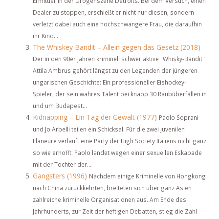
Ermittler in der Drogenszene Detroits. Bei dem Versuch, einen
Dealer zu stoppen, erschießt er nicht nur diesen, sondern
verletzt dabei auch eine hochschwangere Frau, die daraufhin
ihr Kind...
The Whiskey Bandit – Allein gegen das Gesetz (2018)
Der in den 90er Jahren kriminell schwer aktive "Whisky-Bandit"
Attila Ambrus gehört längst zu den Legenden der jüngeren
ungarischen Geschichte: Ein professioneller Eishockey-
Spieler, der sein wahres Talent bei knapp 30 Raubüberfällen in
und um Budapest...
Kidnapping – Ein Tag der Gewalt (1977)
Paolo Soprani
und Jo Arbelli teilen ein Schicksal: Für die zwei juvenilen
Flaneure verläuft eine Party der High Society Italiens nicht ganz
so wie erhofft. Paolo landet wegen einer sexuellen Eskapade
mit der Tochter der...
Gangsters (1996)
Nachdem einige Kriminelle von Hongkong
nach China zurückkehrten, breiteten sich über ganz Asien
zahlreiche kriminelle Organisationen aus. Am Ende des
Jahrhunderts, zur Zeit der heftigen Debatten, stieg die Zahl