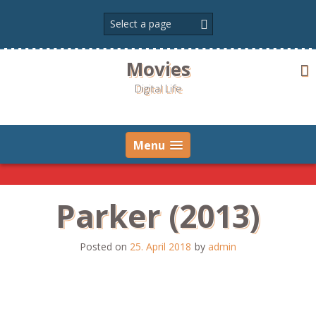
Skip
to
content
Movies
Digital Life
Menu
Parker (2013)
Posted on
25. April 2018
by
admin