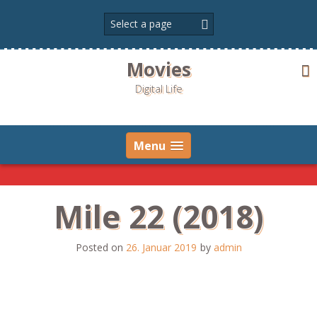
Skip
to
content
Movies
Digital Life
Menu
Mile 22 (2018)
Posted on
26. Januar 2019
by
admin