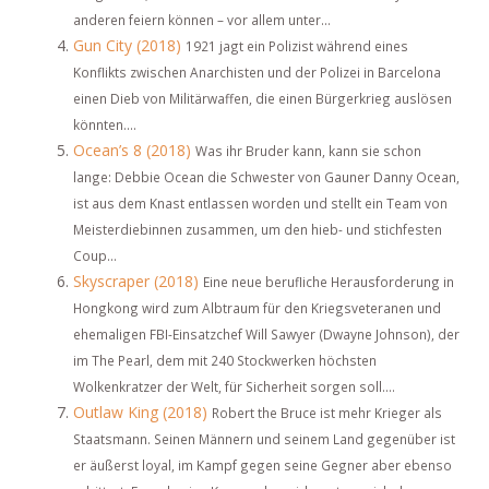
anderen feiern können – vor allem unter...
Gun City (2018)
1921 jagt ein Polizist während eines
Konflikts zwischen Anarchisten und der Polizei in Barcelona
einen Dieb von Militärwaffen, die einen Bürgerkrieg auslösen
könnten....
Ocean’s 8 (2018)
Was ihr Bruder kann, kann sie schon
lange: Debbie Ocean die Schwester von Gauner Danny Ocean,
ist aus dem Knast entlassen worden und stellt ein Team von
Meisterdiebinnen zusammen, um den hieb- und stichfesten
Coup...
Skyscraper (2018)
Eine neue berufliche Herausforderung in
Hongkong wird zum Albtraum für den Kriegsveteranen und
ehemaligen FBI-Einsatzchef Will Sawyer (Dwayne Johnson), der
im The Pearl, dem mit 240 Stockwerken höchsten
Wolkenkratzer der Welt, für Sicherheit sorgen soll....
Outlaw King (2018)
Robert the Bruce ist mehr Krieger als
Staatsmann. Seinen Männern und seinem Land gegenüber ist
er äußerst loyal, im Kampf gegen seine Gegner aber ebenso