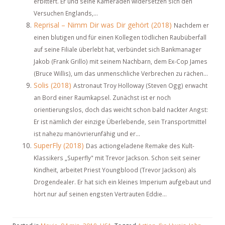
erbittert. Er und seine Kameraden widersetzen sich den
Versuchen Englands,...
Reprisal – Nimm Dir was Dir gehört (2018)
Nachdem er
einen blutigen und für einen Kollegen tödlichen Raubüberfall
auf seine Filiale überlebt hat, verbündet sich Bankmanager
Jakob (Frank Grillo) mit seinem Nachbarn, dem Ex-Cop James
(Bruce Willis), um das unmenschliche Verbrechen zu rächen...
Solis (2018)
Astronaut Troy Holloway (Steven Ogg) erwacht
an Bord einer Raumkapsel. Zunächst ist er noch
orientierungslos, doch das weicht schon bald nackter Angst:
Er ist nämlich der einzige Überlebende, sein Transportmittel
ist nahezu manövrierunfähig und er...
SuperFly (2018)
Das actiongeladene Remake des Kult-
Klassikers „Superfly" mit Trevor Jackson. Schon seit seiner
Kindheit, arbeitet Priest Youngblood (Trevor Jackson) als
Drogendealer. Er hat sich ein kleines Imperium aufgebaut und
hört nur auf seinen engsten Vertrauten Eddie...