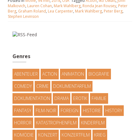
Posted in
Movie
,
94 min
,
2018
,
USA
Tagged
Action
,
Iko Uwais
,
John
Malkovich
,
Lauren Cohan
,
Mark Wahlberg
,
Ronda Jean Rousey
,
Peter
Berg
,
Graham Roland
,
Lea Carpenter
,
Mark Wahlberg
,
Peter Berg
,
Stephen Levinson
Genres
ABENTEUER
ACTION
ANIMATION
BIOGRAFIE
COMEDY
CRIME
DOKUMENTARFILM
DOKUMENTATION
DRAMA
EROTIK
FAMILIE
FANTASY
FILM-NOIR
FOREIGN
HISTORIE
HISTORY
HORROR
KATASTROPHENFILM
KINDERFILM
KOMÖDIE
KONZERT
KONZERTFILM
KRIEG