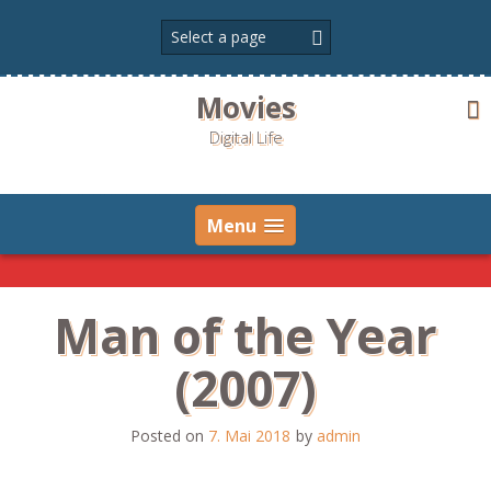
Skip
to
content
Movies
Digital Life
Menu
Man of the Year
(2007)
Posted on
7. Mai 2018
by
admin