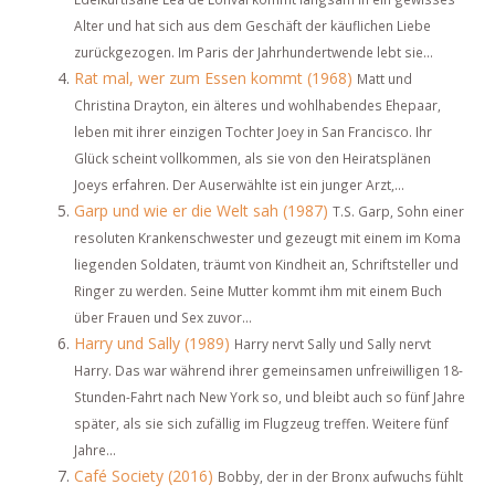
Alter und hat sich aus dem Geschäft der käuflichen Liebe
zurückgezogen. Im Paris der Jahrhundertwende lebt sie...
Rat mal, wer zum Essen kommt (1968)
Matt und
Christina Drayton, ein älteres und wohlhabendes Ehepaar,
leben mit ihrer einzigen Tochter Joey in San Francisco. Ihr
Glück scheint vollkommen, als sie von den Heiratsplänen
Joeys erfahren. Der Auserwählte ist ein junger Arzt,...
Garp und wie er die Welt sah (1987)
T.S. Garp, Sohn einer
resoluten Krankenschwester und gezeugt mit einem im Koma
liegenden Soldaten, träumt von Kindheit an, Schriftsteller und
Ringer zu werden. Seine Mutter kommt ihm mit einem Buch
über Frauen und Sex zuvor...
Harry und Sally (1989)
Harry nervt Sally und Sally nervt
Harry. Das war während ihrer gemeinsamen unfreiwilligen 18-
Stunden-Fahrt nach New York so, und bleibt auch so fünf Jahre
später, als sie sich zufällig im Flugzeug treffen. Weitere fünf
Jahre...
Café Society (2016)
Bobby, der in der Bronx aufwuchs fühlt