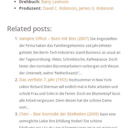
Drehbuch:
Barry Levinson
Produzent:
David C. Robinson
,
James G. Robinson
Related posts:
Vampire Office – Büro mit Biss (2007)
Die Angestellten
der Firma haben das Familiengeheimnis seit Jahrzehnten
gehütet. Bei Berm-Tech Industries stand Business as usual an
der Tagesordnung: Akten, Schreibtische, Kaffeepause. Doch
hinter den normalen Büromitarbeitern verbergen sich Wesen
der Unterwelt, wahre “Netherbeasts”,...
Das verflixte 7. Jahr (1955)
Hochsommer in New York:
Lektor Richard Sherman will endlich mal in Ruhe arbeiten und
schickt Frau und Sohn in die Ferien. Doch ein Blumentopf lässt
alle Arbeit vergessen. Denn diesen hat die schöne Dame
vom...
Chéri – Eine Komödie der Eitelkeiten (2009)
Kann eine
unmögliche Liebe ihre Erfüllung finden? Die schöne
Edelkurtisane Léa de Lonval kommt langsam in ein gewisses