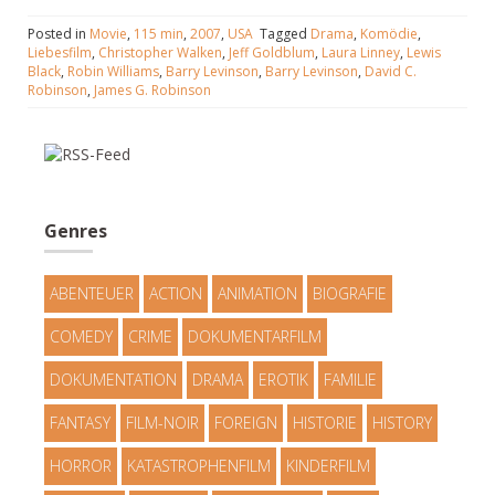
Posted in
Movie
,
115 min
,
2007
,
USA
Tagged
Drama
,
Komödie
,
Liebesfilm
,
Christopher Walken
,
Jeff Goldblum
,
Laura Linney
,
Lewis
Black
,
Robin Williams
,
Barry Levinson
,
Barry Levinson
,
David C.
Robinson
,
James G. Robinson
Genres
ABENTEUER
ACTION
ANIMATION
BIOGRAFIE
COMEDY
CRIME
DOKUMENTARFILM
DOKUMENTATION
DRAMA
EROTIK
FAMILIE
FANTASY
FILM-NOIR
FOREIGN
HISTORIE
HISTORY
HORROR
KATASTROPHENFILM
KINDERFILM