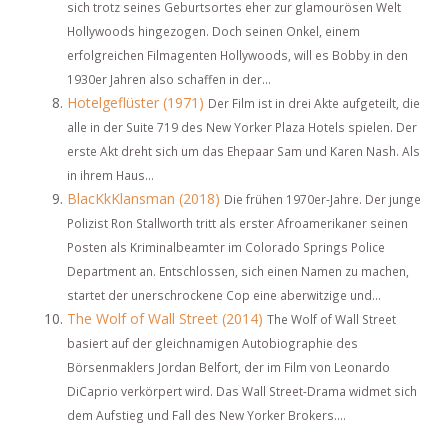
sich trotz seines Geburtsortes eher zur glamourösen Welt
Hollywoods hingezogen. Doch seinen Onkel, einem
erfolgreichen Filmagenten Hollywoods, will es Bobby in den
1930er Jahren also schaffen in der...
Hotelgeflüster (1971)
Der Film ist in drei Akte aufgeteilt, die
alle in der Suite 719 des New Yorker Plaza Hotels spielen. Der
erste Akt dreht sich um das Ehepaar Sam und Karen Nash. Als
in ihrem Haus...
BlacKkKlansman (2018)
Die frühen 1970er-Jahre. Der junge
Polizist Ron Stallworth tritt als erster Afroamerikaner seinen
Posten als Kriminalbeamter im Colorado Springs Police
Department an. Entschlossen, sich einen Namen zu machen,
startet der unerschrockene Cop eine aberwitzige und...
The Wolf of Wall Street (2014)
The Wolf of Wall Street
basiert auf der gleichnamigen Autobiographie des
Börsenmaklers Jordan Belfort, der im Film von Leonardo
DiCaprio verkörpert wird. Das Wall Street-Drama widmet sich
dem Aufstieg und Fall des New Yorker Brokers....