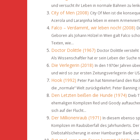
und versucht ihr Leben in normale Bahnen zu lenke
City of Men (2008)
City Of Men ist die konsequ
Acerola und Laranjinha leben in einem Armenvierte
Falco – Verdammt, wir leben noch! (2008)
D
Geboren als Johann Hölzel in Wien galt Falco scho
Texten, wie...
Doctor Dolittle (1967)
Doctor Dolittle versteht
Als Wissenschaftler hat er sein Leben der Suche
Die Verlegerin (2018)
In den 1970er Jahren übe
und wird so zur ersten Zeitungsverlegerin der USA
Hook (1992)
Peter Pan hat Nimmerland den Rücke
die „normale“ Welt zurückgekehrt. Peter Banning ist
Den Letzten beißen die Hunde (1974)
Dieb T
ehemaligen Komplizen Red und Goody auftauchen,
sich auf der Flucht...
Der Millionenraub (1971)
In diesem ebenso sp
Komplizen im Raubüberfall des Jahrhunderts. Der 
Diebstahlsicherung in einer Hamburger Bank, die 