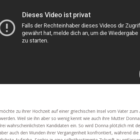
möchte zu ihrer Hochzeit auf einer griechischen Insel vom Vater zum 
 werden. Weil sie ihn aber so wenig kennt wie auch ihre Mutter Donna,
drei wahrscheinlichsten Kandidaten ein. So wird Donna plötzlich mit de
aber auch den Wunden ihrer Vergangenheit konfrontiert, während die
lichste Aufgabe, Sophie in eine selbstbestimmte Zukunft zu entlasse