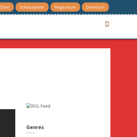
020er
Schauspieler
Regisseure
Drehbuch
Genres