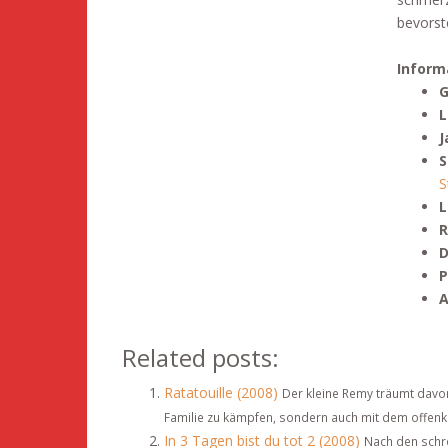
bevorst
Inform
G
L
J
S
S
L
R
D
P
A
Related posts:
Ratatouille (2008)
Der kleine Remy träumt davon
Familie zu kämpfen, sondern auch mit dem offenk
In 3 Tagen bist du tot 2 (2008)
Nach den schre