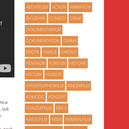
ABENTEUER
ACTION
ANIMATION
BIOGRAFIE
COMEDY
CRIME
DOKUMENTARFILM
DOKUMENTATION
DRAMA
EROTIK
FAMILIE
FANTASY
FILM-NOIR
FOREIGN
HISTORIE
HISTORY
HORROR
KATASTROPHENFILM
KINDERFILM
KOMÖDIE
KONZERT
Altar
KONZERTFILM
KRIEG
 lädt
r
KRIEGSFILM
KRIMI
KRIMINALFILM
n, noch