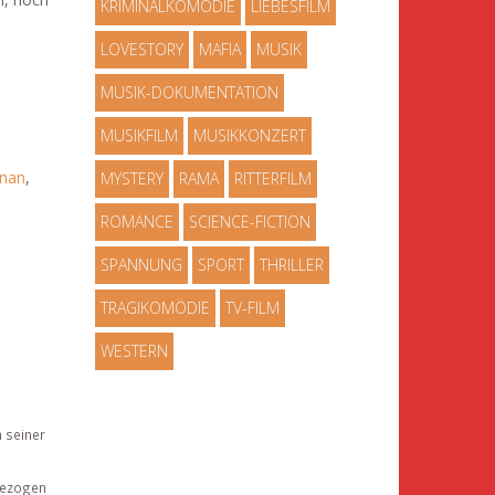
KRIMINALKOMÖDIE
LIEBESFILM
LOVESTORY
MAFIA
MUSIK
MUSIK-DOKUMENTATION
MUSIKFILM
MUSIKKONZERT
snan
,
MYSTERY
RAMA
RITTERFILM
ROMANCE
SCIENCE-FICTION
SPANNUNG
SPORT
THRILLER
TRAGIKOMÖDIE
TV-FILM
WESTERN
n seiner
 gezogen