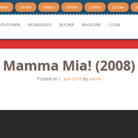
960er
1970er
1980er
1990er
2000er
2010er
2
NTATIONEN
MUSIKVIDEOS
BÜCHER
MAGAZINE
LOGIN
Mamma Mia! (2008)
Posted on
1. Juni 2018
by
admin