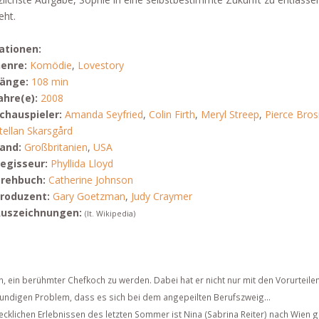
eht.
ationen:
enre:
Komödie
,
Lovestory
änge:
108 min
ahre(e):
2008
chauspieler:
Amanda Seyfried
,
Colin Firth
,
Meryl Streep
,
Pierce Bro
tellan Skarsgård
and:
Großbritanien
,
USA
egisseur:
Phyllida Lloyd
rehbuch:
Catherine Johnson
roduzent:
Gary Goetzman
,
Judy Craymer
uszeichnungen:
(lt. Wikipedia)
, ein berühmter Chefkoch zu werden. Dabei hat er nicht nur mit den Vorurteile
undigen Problem, dass es sich bei dem angepeilten Berufszweig...
cklichen Erlebnissen des letzten Sommer ist Nina (Sabrina Reiter) nach Wien