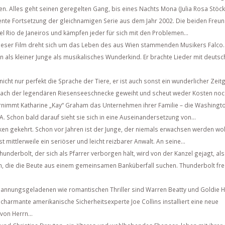
n. Alles geht seinen geregelten Gang, bis eines Nachts Mona (Julia Rosa Stöckl)
ente Fortsetzung der gleichnamigen Serie aus dem Jahr 2002. Die beiden Freu
l Rio de Janeiros und kämpfen jeder für sich mit den Problemen...
ieser Film dreht sich um das Leben des aus Wien stammenden Musikers Falco.
n als kleiner Junge als musikalisches Wunderkind. Er brachte Lieder mit deuts
 nicht nur perfekt die Sprache der Tiere, er ist auch sonst ein wunderlicher Zei
 nach der legendären Riesenseeschnecke geweiht und scheut weder Kosten noch
rnimmt Katharine „Kay“ Graham das Unternehmen ihrer Familie – die Washingto
. Schon bald darauf sieht sie sich in eine Auseinandersetzung von...
n gekehrt. Schon vor Jahren ist der Junge, der niemals erwachsen werden woll
 mittlerweile ein seriöser und leicht reizbarer Anwalt. An seine...
hunderbolt, der sich als Pfarrer verborgen hält, wird von der Kanzel gejagt, als
 die die Beute aus einem gemeinsamen Banküberfall suchen. Thunderbolt fr
annungsgeladenen wie romantischen Thriller sind Warren Beatty und Goldie 
charmante amerikanische Sicherheitsexperte Joe Collins installiert eine neue
von Herrn...