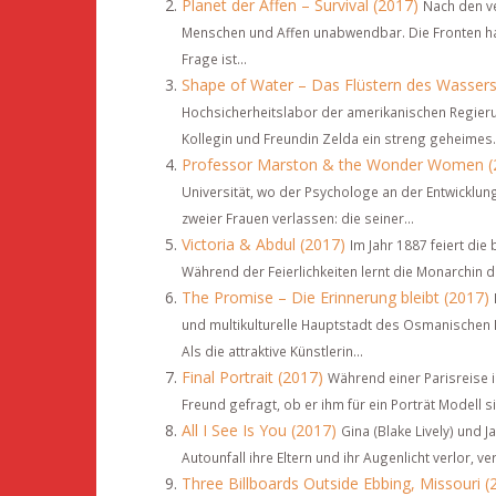
Planet der Affen – Survival (2017)
Nach den ve
Menschen und Affen unabwendbar. Die Fronten hab
Frage ist...
Shape of Water – Das Flüstern des Wassers
Hochsicherheitslabor der amerikanischen Regierung
Kollegin und Freundin Zelda ein streng geheimes.
Professor Marston & the Wonder Women (
Universität, wo der Psychologe an der Entwicklung 
zweier Frauen verlassen: die seiner...
Victoria & Abdul (2017)
Im Jahr 1887 feiert die 
Während der Feierlichkeiten lernt die Monarchin de
The Promise – Die Erinnerung bleibt (2017)
und multikulturelle Hauptstadt des Osmanischen R
Als die attraktive Künstlerin...
Final Portrait (2017)
Während einer Parisreise i
Freund gefragt, ob er ihm für ein Porträt Modell s
All I See Is You (2017)
Gina (Blake Lively) und 
Autounfall ihre Eltern und ihr Augenlicht verlor, ve
Three Billboards Outside Ebbing, Missouri (