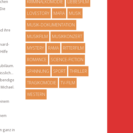
KRIMINALKOMÖDIE
LIEBESFILM
schen
 Die
LOVESTORY
MAFIA
MUSIK
MUSIK-DOKUMENTATION
nd ihre
MUSIKFILM
MUSIKKONZERT
rvard-
MYSTERY
RAMA
RITTERFILM
Hilfe
ROMANCE
SCIENCE-FICTION
jubiläum.
SPANNUNG
SPORT
THRILLER
slich...
lebendige
TRAGIKOMÖDIE
TV-FILM
 Michael.
WESTERN
seinem
inem
n ganz in