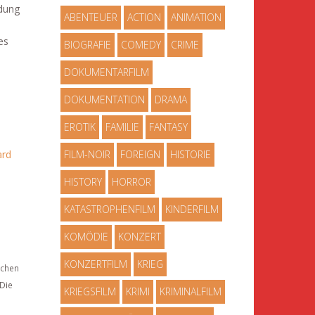
dung
ABENTEUER
ACTION
ANIMATION
es
BIOGRAFIE
COMEDY
CRIME
DOKUMENTARFILM
DOKUMENTATION
DRAMA
EROTIK
FAMILIE
FANTASY
ard
FILM-NOIR
FOREIGN
HISTORIE
HISTORY
HORROR
KATASTROPHENFILM
KINDERFILM
KOMÖDIE
KONZERT
KONZERTFILM
KRIEG
schen
 Die
KRIEGSFILM
KRIMI
KRIMINALFILM