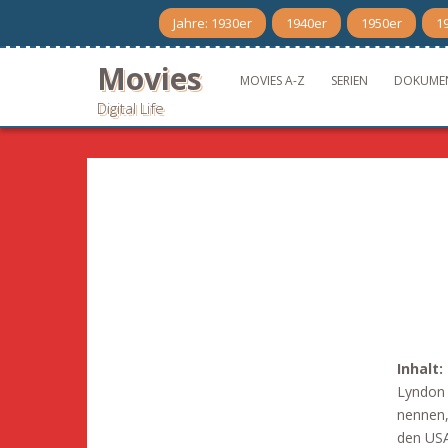
Skip
Jahre: 1930er
1940er
1950er
1
to
content
Movies
MOVIES A-Z
SERIEN
DOKUME
Digital Life
Inhalt:
Lyndon 
nennen, 
den USA