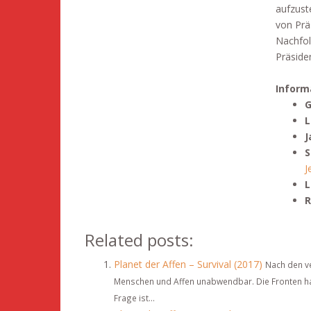
aufzust
von Prä
Nachfol
Präside
Inform
G
L
J
S
J
L
R
Related posts:
Planet der Affen – Survival (2017)
Nach den ve
Menschen und Affen unabwendbar. Die Fronten hab
Frage ist...