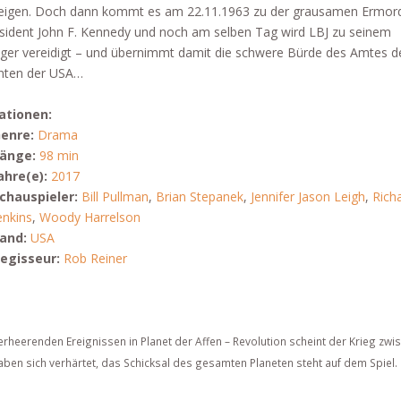
eigen. Doch dann kommt es am 22.11.1963 zu der grausamen Ermor
sident John F. Kennedy und noch am selben Tag wird LBJ zu seinem
ger vereidigt – und übernimmt damit die schwere Bürde des Amtes d
nten der USA…
ationen:
enre:
Drama
änge:
98 min
ahre(e):
2017
chauspieler:
Bill Pullman
,
Brian Stepanek
,
Jennifer Jason Leigh
,
Rich
enkins
,
Woody Harrelson
and:
USA
egisseur:
Rob Reiner
rheerenden Ereignissen in Planet der Affen – Revolution scheint der Krieg zwi
en sich verhärtet, das Schicksal des gesamten Planeten steht auf dem Spiel.