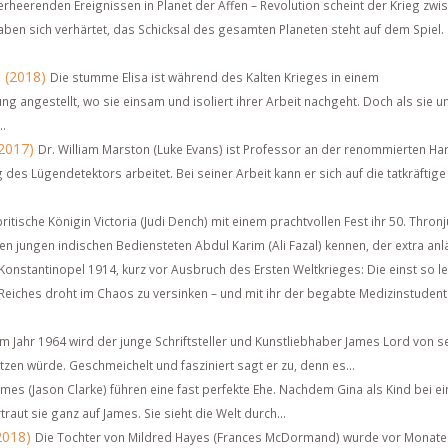
rheerenden Ereignissen in Planet der Affen – Revolution scheint der Krieg zwi
en sich verhärtet, das Schicksal des gesamten Planeten steht auf dem Spiel.
 (2018)
Die stumme Elisa ist während des Kalten Krieges in einem
 angestellt, wo sie einsam und isoliert ihrer Arbeit nachgeht. Doch als sie u
..
2017)
Dr. William Marston (Luke Evans) ist Professor an der renommierten Ha
des Lügendetektors arbeitet. Bei seiner Arbeit kann er sich auf die tatkräftige 
britische Königin Victoria (Judi Dench) mit einem prachtvollen Fest ihr 50. Thron
n jungen indischen Bediensteten Abdul Karim (Ali Fazal) kennen, der extra anläs
Konstantinopel 1914, kurz vor Ausbruch des Ersten Weltkrieges: Die einst so 
eiches droht im Chaos zu versinken – und mit ihr der begabte Medizinstudent
m Jahr 1964 wird der junge Schriftsteller und Kunstliebhaber James Lord von 
itzen würde. Geschmeichelt und fasziniert sagt er zu, denn es...
James (Jason Clarke) führen eine fast perfekte Ehe. Nachdem Gina als Kind bei e
rtraut sie ganz auf James. Sie sieht die Welt durch...
2018)
Die Tochter von Mildred Hayes (Frances McDormand) wurde vor Monate