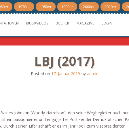
960er
1970er
1980er
1990er
2000er
2010er
2
NTATIONEN
MUSIKVIDEOS
BÜCHER
MAGAZINE
LOGIN
LBJ (2017)
Posted on
17. Januar 2019
by
admin
Baines Johnson (Woody Harrelson), den seine Wegbegleiter auch nur
ist ein passionierter und engagierter Politiker der Demokratischen Par
. Durch seinen Eifer schafft er es im Jahr 1961 zum Vizepräsidenten