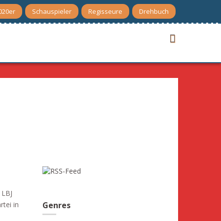
020er
Schauspieler
Regisseure
Drehbuch
 LBJ
tei in
Genres