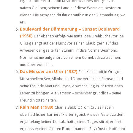
Highschool-Zeit tritt Ron Kovic den Marines bei - ganz im
naiven Glauben, seinem Land auf diese Weise am besten zu
dienen. Die Army schickt ihn daraufhin in den Vietnamkrieg, wo
er...
Boulevard der Dämmerung – Sunset Boulevard
(1950)
Der ebenso erfolg- wie mittellose Drehbuchautor Joe
Gillis gelangt auf der Flucht vor seinen Gläubigern auf das
Anwesen der gealterten Stummfilmdiva Norma Desmond.
Norma hat nie aufgehört, von einem Comeback zu träumen,
und überredet ihn...
Das Messer am Ufer (1987)
Eine Kleinstadt in Oregon.
Mit schnellem Sex, Alkohol und Dope versuchen Samson und
seine Freunde Matt und Layne, Abwechslung in ihr trostloses
Leben zu bringen. Als Samson – scheinbar grundlos – seine
Freundin tötet, halten...
Rain Man (1989)
Charlie Babbitt (Tom Cruise) ist ein
oberflächlicher, karrierefixierter Egoist. Als sein Vater, zu dem
er jahrelang keinen Kontakt hatte, eines Tages stirbt, erfährt
er, dass er einen älteren Bruder namens Ray (Dustin Hoffman)