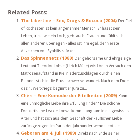
Related Posts:
The Libertine – Sex, Drugs & Rococo (2004)
Der Earl
of Rochester ist kein angenehmer Mensch: Er hasst sein
Leben, trinkt wie ein Loch, gebraucht Frauen und fühlt sich
allen anderen überlegen - alles ist ihm egal, denn erste
Anzeichen von Syphilis stärken...
Das Spinnennetz (1989)
Der gehorsame und ehrgeizige
Leutnant Theodor Lohse (Ulrich Mühe) wird beim Versuch den
Matrosenaufstand in Kiel niederzuschlagen durch einen
Bajonettstich in die Brust schwer verwundet. Nach dem Ende
des 1. Weltkriegs beginnt er Jura zu...
Chéri – Eine Komödie der Eitelkeiten (2009)
Kann
eine unmögliche Liebe ihre Erfüllung finden? Die schöne
Edelkurtisane Léa de Lonval kommt langsam in ein gewisses
Alter und hat sich aus dem Geschäft der käuflichen Liebe
zurückgezogen. Im Paris der Jahrhundertwende lebt sie...
Geboren am 4. Juli (1989)
Direkt nach Ende seiner