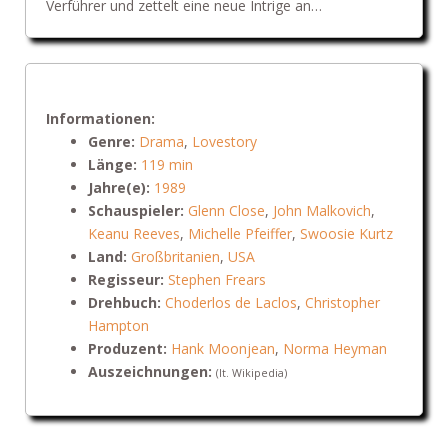
Verführer und zettelt eine neue Intrige an…
Informationen:
Genre:
Drama
,
Lovestory
Länge:
119 min
Jahre(e):
1989
Schauspieler:
Glenn Close
,
John Malkovich
,
Keanu Reeves
,
Michelle Pfeiffer
,
Swoosie Kurtz
Land:
Großbritanien
,
USA
Regisseur:
Stephen Frears
Drehbuch:
Choderlos de Laclos
,
Christopher
Hampton
Produzent:
Hank Moonjean
,
Norma Heyman
Auszeichnungen:
(lt. Wikipedia)