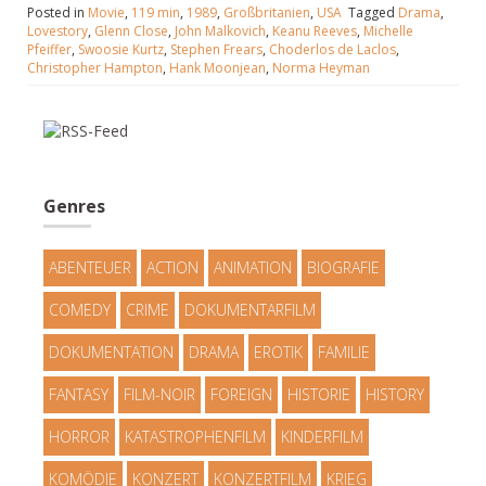
Posted in
Movie
,
119 min
,
1989
,
Großbritanien
,
USA
Tagged
Drama
,
Lovestory
,
Glenn Close
,
John Malkovich
,
Keanu Reeves
,
Michelle
Pfeiffer
,
Swoosie Kurtz
,
Stephen Frears
,
Choderlos de Laclos
,
Christopher Hampton
,
Hank Moonjean
,
Norma Heyman
Genres
ABENTEUER
ACTION
ANIMATION
BIOGRAFIE
COMEDY
CRIME
DOKUMENTARFILM
DOKUMENTATION
DRAMA
EROTIK
FAMILIE
FANTASY
FILM-NOIR
FOREIGN
HISTORIE
HISTORY
HORROR
KATASTROPHENFILM
KINDERFILM
KOMÖDIE
KONZERT
KONZERTFILM
KRIEG