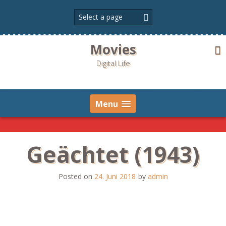
Skip
to
content
Movies
Digital Life
Menu
Geächtet (1943)
Posted on
24. Juni 2018
by
admin