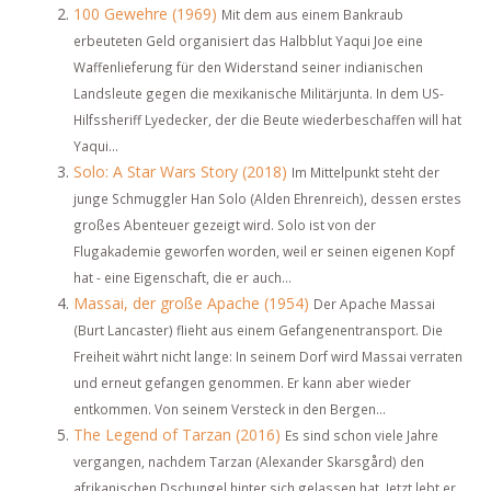
100 Gewehre (1969)
Mit dem aus einem Bankraub
erbeuteten Geld organisiert das Halbblut Yaqui Joe eine
Waffenlieferung für den Widerstand seiner indianischen
Landsleute gegen die mexikanische Militärjunta. In dem US-
Hilfssheriff Lyedecker, der die Beute wiederbeschaffen will hat
Yaqui...
Solo: A Star Wars Story (2018)
Im Mittelpunkt steht der
junge Schmuggler Han Solo (Alden Ehrenreich), dessen erstes
großes Abenteuer gezeigt wird. Solo ist von der
Flugakademie geworfen worden, weil er seinen eigenen Kopf
hat - eine Eigenschaft, die er auch...
Massai, der große Apache (1954)
Der Apache Massai
(Burt Lancaster) flieht aus einem Gefangenentransport. Die
Freiheit währt nicht lange: In seinem Dorf wird Massai verraten
und erneut gefangen genommen. Er kann aber wieder
entkommen. Von seinem Versteck in den Bergen...
The Legend of Tarzan (2016)
Es sind schon viele Jahre
vergangen, nachdem Tarzan (Alexander Skarsgård) den
afrikanischen Dschungel hinter sich gelassen hat. Jetzt lebt er