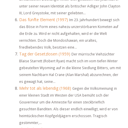
unter seiner neuen Identität als britischer Adliger John Clayton
III, Lord Greystoke, mit seiner geliebten...
Das fünfte Element (1997)
Im 23. Jahrhundert bewegt sich
das Böse in Form eines nahezu unzerstörbaren Kometen auf
die Erde zu. Wird er nicht aufgehalten, wird er die Welt
vernichten. Doch die Mondoshawan, ein uraltes,
friedliebendes Volk, besitzen eine...
Tag der Gesetzlosen (1959)
Der mürrische Viehzüchter
Blaise Starrett (Robert Ryan) macht sich im vom tiefen Winter
gebeutelten Wyoming auf in die kleine Siedlung Bitters, um mit
seinem Nachbarn Hal Crane (Alan Marshal) abzurechnen, der
es gewagt hat, seine...
Mehr tot als lebendig (1968)
Gegen die Volksmeinung in
einer kleinen Stadt im Westen der USA bemüht sich der
Gouverneur um die Amnestie für einen steckbrieflich
gesuchten Banditen. Als dieser endlich einwilligt, wird er von
heimtückischen Kopfgeldjägern erschossen. Tragisch
gestimmter,...