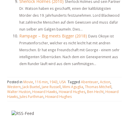
Sherlock Holmes (2010)
Sherlock Holmes und sein Partner
Dr. Watson haben es geschafft, einen der kaltblütigsten
Mörder des 19. Jahrhunderts festzunehmen. Lord Blackwood
hat zahlreiche Menschen auf dem Gewissen und muss dafür
nun selber am Galgen baumeln. Dies...
Rampage – Big meets Bigger (2018)
Davis Okoye ist
Primatenforscher, welcher es nicht leicht hat mit andren
Menschen. Er hat enge Freundschaft mit George - einem sehr
intelligenten Silberrücken. Nach dem ein Genexperiment aus
dem Runder läuft wird aus dem sanftmütigen...
Posted in
Movie
,
116 min
,
1943
,
USA
Tagged
Abenteuer
,
Action
,
Western
,
Jack Buetel
,
Jane Russell
,
Mimi Aguglia
,
Thomas Mitchell
,
Walter Huston
,
Howard Hawks
,
Howard Hughes
,
Ben Hecht
,
Howard
Hawks
,
Jules Furthman
,
Howard Hughes