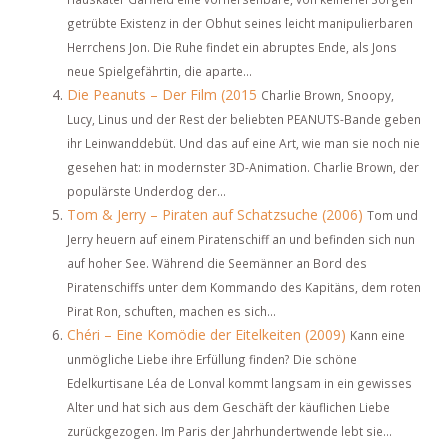
getrübte Existenz in der Obhut seines leicht manipulierbaren
Herrchens Jon. Die Ruhe findet ein abruptes Ende, als Jons
neue Spielgefährtin, die aparte...
Die Peanuts – Der Film (2015
Charlie Brown, Snoopy,
Lucy, Linus und der Rest der beliebten PEANUTS-Bande geben
ihr Leinwanddebüt. Und das auf eine Art, wie man sie noch nie
gesehen hat: in modernster 3D-Animation. Charlie Brown, der
populärste Underdog der...
Tom & Jerry – Piraten auf Schatzsuche (2006)
Tom und
Jerry heuern auf einem Piratenschiff an und befinden sich nun
auf hoher See. Während die Seemänner an Bord des
Piratenschiffs unter dem Kommando des Kapitäns, dem roten
Pirat Ron, schuften, machen es sich...
Chéri – Eine Komödie der Eitelkeiten (2009)
Kann eine
unmögliche Liebe ihre Erfüllung finden? Die schöne
Edelkurtisane Léa de Lonval kommt langsam in ein gewisses
Alter und hat sich aus dem Geschäft der käuflichen Liebe
zurückgezogen. Im Paris der Jahrhundertwende lebt sie...