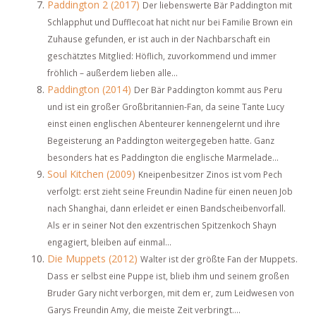
Paddington 2 (2017)
Der liebenswerte Bär Paddington mit
Schlapphut und Dufflecoat hat nicht nur bei Familie Brown ein
Zuhause gefunden, er ist auch in der Nachbarschaft ein
geschätztes Mitglied: Höflich, zuvorkommend und immer
fröhlich – außerdem lieben alle...
Paddington (2014)
Der Bär Paddington kommt aus Peru
und ist ein großer Großbritannien-Fan, da seine Tante Lucy
einst einen englischen Abenteurer kennengelernt und ihre
Begeisterung an Paddington weitergegeben hatte. Ganz
besonders hat es Paddington die englische Marmelade...
Soul Kitchen (2009)
Kneipenbesitzer Zinos ist vom Pech
verfolgt: erst zieht seine Freundin Nadine für einen neuen Job
nach Shanghai, dann erleidet er einen Bandscheibenvorfall.
Als er in seiner Not den exzentrischen Spitzenkoch Shayn
engagiert, bleiben auf einmal...
Die Muppets (2012)
Walter ist der größte Fan der Muppets.
Dass er selbst eine Puppe ist, blieb ihm und seinem großen
Bruder Gary nicht verborgen, mit dem er, zum Leidwesen von
Garys Freundin Amy, die meiste Zeit verbringt....