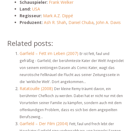
Schauspieler:
Frank Welker
Land:
USA
Regisseur:
Mark A.Z. Dippé
Produzent:
Ash R. Shah
,
Daniel Chuba
,
John A. Davis
Related posts:
Garfield – Fett im Leben (2007)
Er ist fett, faul und
gefräßig - Garfield, der berühmteste Kater der Welt! Angeödet
von seinem eintönigen Dasein als Comic-Kater, wagt das
neurotische Fellknäuel die Flucht aus seiner Zeitungsseite in
die 'wirkliche Welt'. Dort angekommen...
Ratatouille (2008)
Der kleine Remy träumt davon, ein
berühmter Chefkoch zu werden. Dabei hat er nicht nur mit den
Vorurteilen seiner Familie zu kämpfen, sondern auch mit dem
offenkundigen Problem, dass es sich bei dem angepeilten
Berufszweig...
Garfield – Der Film (2004)
Fett, faul und frech lebt der
Hauskater Garfield eine vorhersehbare, von keinerlei Sorgen