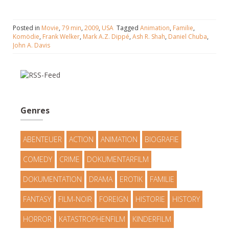
Posted in
Movie
,
79 min
,
2009
,
USA
Tagged
Animation
,
Familie
,
Komödie
,
Frank Welker
,
Mark A.Z. Dippé
,
Ash R. Shah
,
Daniel Chuba
,
John A. Davis
Genres
ABENTEUER
ACTION
ANIMATION
BIOGRAFIE
COMEDY
CRIME
DOKUMENTARFILM
DOKUMENTATION
DRAMA
EROTIK
FAMILIE
FANTASY
FILM-NOIR
FOREIGN
HISTORIE
HISTORY
HORROR
KATASTROPHENFILM
KINDERFILM