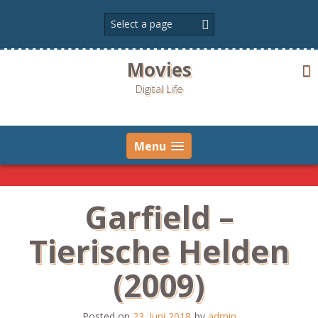
Skip
to
content
Movies
Digital Life
Menu
Garfield –
Tierische Helden
(2009)
Posted on
23. Juni 2018
by
admin