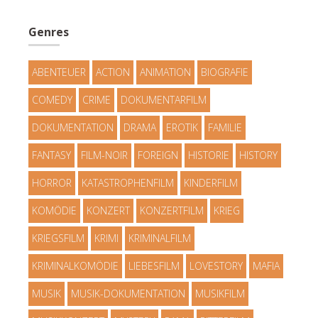
Genres
ABENTEUER
ACTION
ANIMATION
BIOGRAFIE
COMEDY
CRIME
DOKUMENTARFILM
DOKUMENTATION
DRAMA
EROTIK
FAMILIE
FANTASY
FILM-NOIR
FOREIGN
HISTORIE
HISTORY
HORROR
KATASTROPHENFILM
KINDERFILM
KOMÖDIE
KONZERT
KONZERTFILM
KRIEG
KRIEGSFILM
KRIMI
KRIMINALFILM
KRIMINALKOMÖDIE
LIEBESFILM
LOVESTORY
MAFIA
MUSIK
MUSIK-DOKUMENTATION
MUSIKFILM