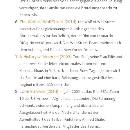
Lizzie Borden muss sich vor Gericht gegen die Anschuldigung
verteidigen, ihre Familie mit einer Axt brutal umgebracht zu
haben. Als...
The Wolf of Wall Street (2014)
The Wolf of Wall Street
basiert auf der gleichnamigen Autobiographie des
Börsenmaklers Jordan Belfort, der im Film von Leonardo
DiCaprio verkörpert wird. Das Wall Street-Drama widmet sich
dem Aufstieg und Fall des New Yorker Brokers....
A History of Violence (2005)
Tom Stall, seine Frau Edie und
seine zwei Kinder leben ein normales Leben in ihrem
Kleinstadthaus in Millbrock, Indiana. Eines Tages jedoch wird
die Familie auf eine harte Belastungsprobe gestellt.Alles
beginnt mit zwei Männern, die...
Lone Survivor (2014)
Im Jahr 2005 ist das Elite-SEAL-Team
10 der US-Armee in Afghanistan stationiert. Die Stimmung
schwankt zwischen Anspannung und übertriebener
Ausgelassenheit. Als der Nachrichtendienst den
Aufenthaltsort des Taliban-Anführers Ahmed Shahd
herausfindet, werden vier Mitglieder des Teams...