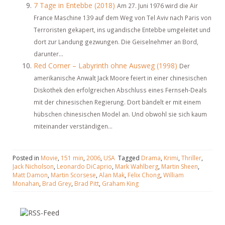
7 Tage in Entebbe (2018)
Am 27. Juni 1976 wird die Air
France Maschine 139 auf dem Weg von Tel Aviv nach Paris von
Terroristen gekapert, ins ugandische Entebbe umgeleitet und
dort zur Landung gezwungen. Die Geiselnehmer an Bord,
darunter...
Red Corner – Labyrinth ohne Ausweg (1998)
Der
amerikanische Anwalt Jack Moore feiert in einer chinesischen
Diskothek den erfolgreichen Abschluss eines Fernseh-Deals
mit der chinesischen Regierung. Dort bändelt er mit einem
hübschen chinesischen Model an. Und obwohl sie sich kaum
miteinander verständigen...
Posted in
Movie
,
151 min
,
2006
,
USA
Tagged
Drama
,
Krimi
,
Thriller
,
Jack Nicholson
,
Leonardo DiCaprio
,
Mark Wahlberg
,
Martin Sheen
,
Matt Damon
,
Martin Scorsese
,
Alan Mak
,
Felix Chong
,
William
Monahan
,
Brad Grey
,
Brad Pitt
,
Graham King