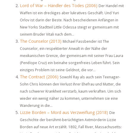
Lord of War – Händler des Todes (2006)
Der Handel mit
Waffen ist ein dreckiges aber lukratives Geschäft. Und Yuri
Orlov ist darin der Beste. Nach bescheidenen Anfängen in
New Yorks Stadtteil Little Odessa steigt er gemeinsam mit
seinem Bruder Vitali nach dem...
The Counselor (2013)
Michael Fassbender ist The
Counselor, ein respektierter Anwalt in der Nähe der
mexikanischen Grenze, der gemeinsam mit seiner Frau Laura
(Penélope Cruz) ein beinahe sorgenfreies Leben führt. Sein
einziges Problem ist seine Geldnot, die vor...
The Contract (2006)
Sowohl Ray als auch sein Teenager-
Sohn Chris können den Verlust ihrer Ehefrau und Mutter, die
nach schwerer Krankheit verstarb, kaum verkraften. Um sich
wieder ein wenig näher zu kommen, unternehmen sie eine
Wanderung in die...
Lizzie Borden – Mord aus Verzweiflung (2018)
Die
Geschichte der berühmt-berüchtigten Axtmörderin Lizzie
Borden auf neue Art erzählt. 1892, Fall River, Massachusetts: