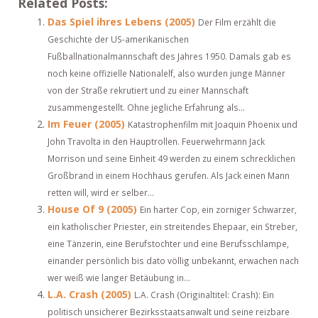
Related Posts:
Das Spiel ihres Lebens (2005)
Der Film erzählt die
Geschichte der US-amerikanischen
Fußballnationalmannschaft des Jahres 1950. Damals gab es
noch keine offizielle Nationalelf, also wurden junge Männer
von der Straße rekrutiert und zu einer Mannschaft
zusammengestellt. Ohne jegliche Erfahrung als...
Im Feuer (2005)
Katastrophenfilm mit Joaquin Phoenix und
John Travolta in den Hauptrollen. Feuerwehrmann Jack
Morrison und seine Einheit 49 werden zu einem schrecklichen
Großbrand in einem Hochhaus gerufen. Als Jack einen Mann
retten will, wird er selber...
House Of 9 (2005)
Ein harter Cop, ein zorniger Schwarzer,
ein katholischer Priester, ein streitendes Ehepaar, ein Streber,
eine Tänzerin, eine Berufstochter und eine Berufsschlampe,
einander persönlich bis dato völlig unbekannt, erwachen nach
wer weiß wie langer Betäubung in...
L.A. Crash (2005)
L.A. Crash (Originaltitel: Crash): Ein
politisch unsicherer Bezirksstaatsanwalt und seine reizbare