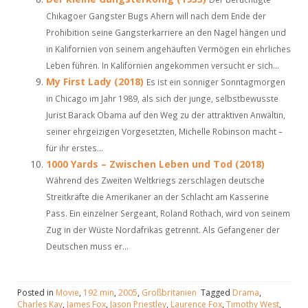
Chikagoer Gangster Bugs Ahern will nach dem Ende der
Prohibition seine Gangsterkarriere an den Nagel hängen und
in Kalifornien von seinem angehäuften Vermögen ein ehrliches
Leben führen. In Kalifornien angekommen versucht er sich...
My First Lady (2018)
Es ist ein sonniger Sonntagmorgen
in Chicago im Jahr 1989, als sich der junge, selbstbewusste
Jurist Barack Obama auf den Weg zu der attraktiven Anwältin,
seiner ehrgeizigen Vorgesetzten, Michelle Robinson macht –
für ihr erstes...
1000 Yards – Zwischen Leben und Tod (2018)
Während des Zweiten Weltkriegs zerschlagen deutsche
Streitkräfte die Amerikaner an der Schlacht am Kasserine
Pass. Ein einzelner Sergeant, Roland Rothach, wird von seinem
Zug in der Wüste Nordafrikas getrennt. Als Gefangener der
Deutschen muss er...
Posted in
Movie
,
192 min
,
2005
,
Großbritanien
Tagged
Drama
,
Charles Kay
,
James Fox
,
Jason Priestley
,
Laurence Fox
,
Timothy West
,