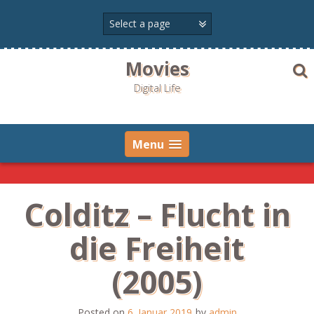
Skip
to
content
Movies
Digital Life
Menu
Colditz – Flucht in
die Freiheit
(2005)
Posted on
6. Januar 2019
by
admin