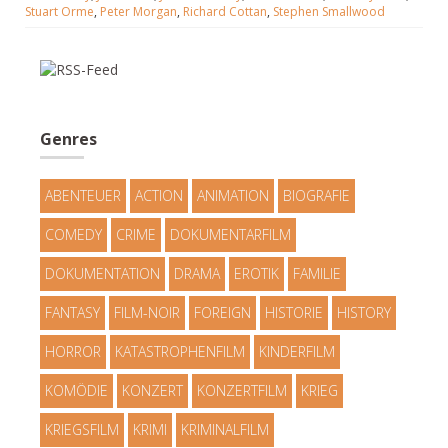
Stuart Orme
,
Peter Morgan
,
Richard Cottan
,
Stephen Smallwood
Genres
ABENTEUER
ACTION
ANIMATION
BIOGRAFIE
COMEDY
CRIME
DOKUMENTARFILM
DOKUMENTATION
DRAMA
EROTIK
FAMILIE
FANTASY
FILM-NOIR
FOREIGN
HISTORIE
HISTORY
HORROR
KATASTROPHENFILM
KINDERFILM
KOMÖDIE
KONZERT
KONZERTFILM
KRIEG
KRIEGSFILM
KRIMI
KRIMINALFILM