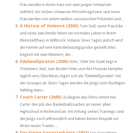
Frau werden in ihrem Auto von zwei jungen Schwarzen
entführt; ein reicher schwarzer Fernsehregisseur und seine
Frau werden von einem weißen rassistischen Polizisten und...
A History of Violence (2005)
Tom Stall, seine Frau Edie
und seine zwei Kinder leben ein normales Leben in ihrem
Kleinstadthaus in Millbrock, Indiana. Eines Tages jedoch wird
die Familie auf eine harte Belastungsprobe gestellt.Alles
beginnt mit zwei Männern, die...
Edelweißpiraten (2005)
Köln, 1944: Die Stadt liegt in
Trümmern. Karl, sein Bruder Peter und ihre Freunde kämpfen
täglich ums Überleben, legen sich als "Edelweißpiraten" mit
der Gestapo an. Eines Tages werden die Jungs vom flüchtigen
Häftling Hans...
Coach Carter (2005)
Zu Beginn des Films nimmt Ken
Carter den Job des Basketballcoaches an seiner alten
Highschool in Richmond an. Am Anfang seines Trainings sind
die Jungs noch unfreundlich und haben keinen Respekt vor
ihrem neuen Trainer....
Der kleine Gangsterkönig (1933)
Der berüchtigte