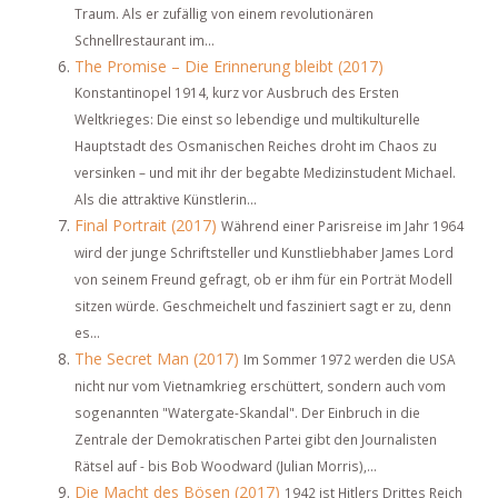
Traum. Als er zufällig von einem revolutionären
Schnellrestaurant im...
The Promise – Die Erinnerung bleibt (2017)
Konstantinopel 1914, kurz vor Ausbruch des Ersten
Weltkrieges: Die einst so lebendige und multikulturelle
Hauptstadt des Osmanischen Reiches droht im Chaos zu
versinken – und mit ihr der begabte Medizinstudent Michael.
Als die attraktive Künstlerin...
Final Portrait (2017)
Während einer Parisreise im Jahr 1964
wird der junge Schriftsteller und Kunstliebhaber James Lord
von seinem Freund gefragt, ob er ihm für ein Porträt Modell
sitzen würde. Geschmeichelt und fasziniert sagt er zu, denn
es...
The Secret Man (2017)
Im Sommer 1972 werden die USA
nicht nur vom Vietnamkrieg erschüttert, sondern auch vom
sogenannten "Watergate-Skandal". Der Einbruch in die
Zentrale der Demokratischen Partei gibt den Journalisten
Rätsel auf - bis Bob Woodward (Julian Morris),...
Die Macht des Bösen (2017)
1942 ist Hitlers Drittes Reich