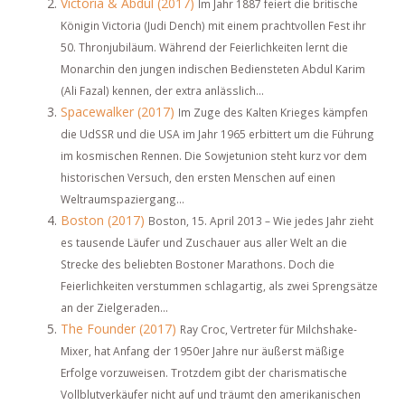
Victoria & Abdul (2017)
Im Jahr 1887 feiert die britische
Königin Victoria (Judi Dench) mit einem prachtvollen Fest ihr
50. Thronjubiläum. Während der Feierlichkeiten lernt die
Monarchin den jungen indischen Bediensteten Abdul Karim
(Ali Fazal) kennen, der extra anlässlich...
Spacewalker (2017)
Im Zuge des Kalten Krieges kämpfen
die UdSSR und die USA im Jahr 1965 erbittert um die Führung
im kosmischen Rennen. Die Sowjetunion steht kurz vor dem
historischen Versuch, den ersten Menschen auf einen
Weltraumspaziergang...
Boston (2017)
Boston, 15. April 2013 – Wie jedes Jahr zieht
es tausende Läufer und Zuschauer aus aller Welt an die
Strecke des beliebten Bostoner Marathons. Doch die
Feierlichkeiten verstummen schlagartig, als zwei Sprengsätze
an der Zielgeraden...
The Founder (2017)
Ray Croc, Vertreter für Milchshake-
Mixer, hat Anfang der 1950er Jahre nur äußerst mäßige
Erfolge vorzuweisen. Trotzdem gibt der charismatische
Vollblutverkäufer nicht auf und träumt den amerikanischen