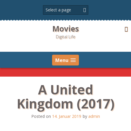
Skip
to
content
Movies
Digital Life
Menu
A United
Kingdom (2017)
Posted on
14. Januar 2019
by
admin