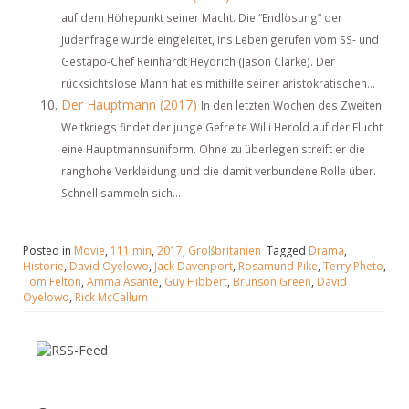
auf dem Höhepunkt seiner Macht. Die “Endlösung” der
Judenfrage wurde eingeleitet, ins Leben gerufen vom SS- und
Gestapo-Chef Reinhardt Heydrich (Jason Clarke). Der
rücksichtslose Mann hat es mithilfe seiner aristokratischen...
Der Hauptmann (2017)
In den letzten Wochen des Zweiten
Weltkriegs findet der junge Gefreite Willi Herold auf der Flucht
eine Hauptmannsuniform. Ohne zu überlegen streift er die
ranghohe Verkleidung und die damit verbundene Rolle über.
Schnell sammeln sich...
Posted in
Movie
,
111 min
,
2017
,
Großbritanien
Tagged
Drama
,
Historie
,
David Oyelowo
,
Jack Davenport
,
Rosamund Pike
,
Terry Pheto
,
Tom Felton
,
Amma Asante
,
Guy Hibbert
,
Brunson Green
,
David
Oyelowo
,
Rick McCallum