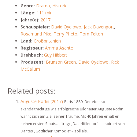
Genre:
Drama
,
Historie
Länge:
111 min
Jahre(e):
2017
Schauspieler:
David Oyelowo
,
Jack Davenport
,
Rosamund Pike
,
Terry Pheto
,
Tom Felton
Land:
Großbritanien
Regisseur:
Amma Asante
Drehbuch:
Guy Hibbert
Produzent:
Brunson Green
,
David Oyelowo
,
Rick
McCallum
Related posts:
Auguste Rodin (2017)
Paris 1880. Der ebenso
skandalträchtige wie erfolgreiche Bildhauer Auguste Rodin
wähnt sich am Ziel seiner Träume. Mit 40 Jahren erhält er
seinen ersten Staatsauftrag: „Das Höllentor“ – inspiriert von
Dantes „Göttlicher Komödie“ – soll als...