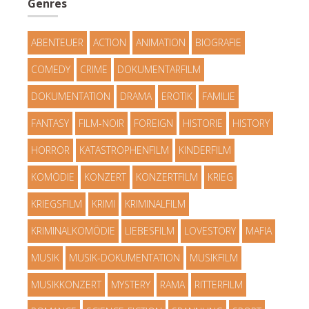
Genres
ABENTEUER
ACTION
ANIMATION
BIOGRAFIE
COMEDY
CRIME
DOKUMENTARFILM
DOKUMENTATION
DRAMA
EROTIK
FAMILIE
FANTASY
FILM-NOIR
FOREIGN
HISTORIE
HISTORY
HORROR
KATASTROPHENFILM
KINDERFILM
KOMÖDIE
KONZERT
KONZERTFILM
KRIEG
KRIEGSFILM
KRIMI
KRIMINALFILM
KRIMINALKOMÖDIE
LIEBESFILM
LOVESTORY
MAFIA
MUSIK
MUSIK-DOKUMENTATION
MUSIKFILM
MUSIKKONZERT
MYSTERY
RAMA
RITTERFILM