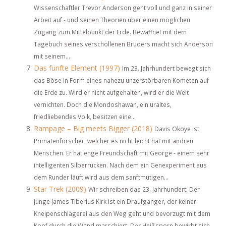
Wissenschaftler Trevor Anderson geht voll und ganz in seiner
Arbeit auf - und seinen Theorien über einen möglichen
Zugang zum Mittelpunkt der Erde. Bewaffnet mit dem
Tagebuch seines verschollenen Bruders macht sich Anderson
mit seinem...
Das fünfte Element (1997)
Im 23. Jahrhundert bewegt sich
das Böse in Form eines nahezu unzerstörbaren Kometen auf
die Erde zu. Wird er nicht aufgehalten, wird er die Welt
vernichten. Doch die Mondoshawan, ein uraltes,
friedliebendes Volk, besitzen eine...
Rampage – Big meets Bigger (2018)
Davis Okoye ist
Primatenforscher, welcher es nicht leicht hat mit andren
Menschen. Er hat enge Freundschaft mit George - einem sehr
intelligenten Silberrücken. Nach dem ein Genexperiment aus
dem Runder läuft wird aus dem sanftmütigen...
Star Trek (2009)
Wir schreiben das 23. Jahrhundert. Der
junge James Tiberius Kirk ist ein Draufgänger, der keiner
Kneipenschlägerei aus den Weg geht und bevorzugt mit dem
Kopf durch die Wand marschiert. Der Heißsporn bewirbt sich