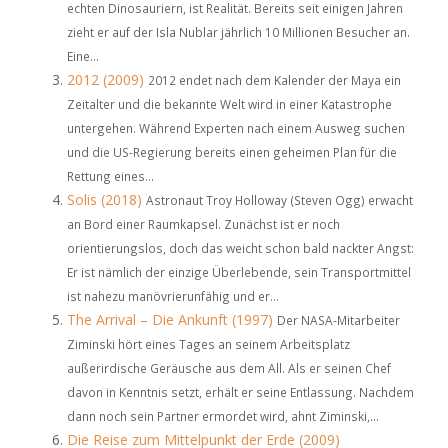
echten Dinosauriern, ist Realität. Bereits seit einigen Jahren
zieht er auf der Isla Nublar jährlich 10 Millionen Besucher an.
Eine...
2012 (2009)
2012 endet nach dem Kalender der Maya ein
Zeitalter und die bekannte Welt wird in einer Katastrophe
untergehen. Während Experten nach einem Ausweg suchen
und die US-Regierung bereits einen geheimen Plan für die
Rettung eines...
Solis (2018)
Astronaut Troy Holloway (Steven Ogg) erwacht
an Bord einer Raumkapsel. Zunächst ist er noch
orientierungslos, doch das weicht schon bald nackter Angst:
Er ist nämlich der einzige Überlebende, sein Transportmittel
ist nahezu manövrierunfähig und er...
The Arrival – Die Ankunft (1997)
Der NASA-Mitarbeiter
Ziminski hört eines Tages an seinem Arbeitsplatz
außerirdische Geräusche aus dem All. Als er seinen Chef
davon in Kenntnis setzt, erhält er seine Entlassung. Nachdem
dann noch sein Partner ermordet wird, ahnt Ziminski,...
Die Reise zum Mittelpunkt der Erde (2009)