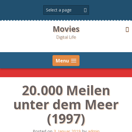
Skip
to
content
Movies
Digital Life
Menu
20.000 Meilen
unter dem Meer
(1997)
Posted on
3. Januar 2019
by
admin