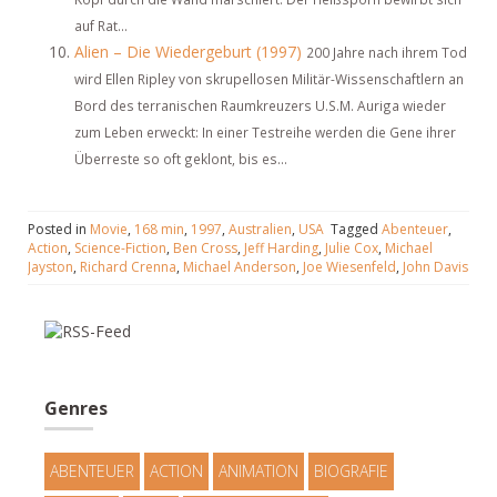
auf Rat...
Alien – Die Wiedergeburt (1997)
200 Jahre nach ihrem Tod
wird Ellen Ripley von skrupellosen Militär-Wissenschaftlern an
Bord des terranischen Raumkreuzers U.S.M. Auriga wieder
zum Leben erweckt: In einer Testreihe werden die Gene ihrer
Überreste so oft geklont, bis es...
Posted in
Movie
,
168 min
,
1997
,
Australien
,
USA
Tagged
Abenteuer
,
Action
,
Science-Fiction
,
Ben Cross
,
Jeff Harding
,
Julie Cox
,
Michael
Jayston
,
Richard Crenna
,
Michael Anderson
,
Joe Wiesenfeld
,
John Davis
Genres
ABENTEUER
ACTION
ANIMATION
BIOGRAFIE